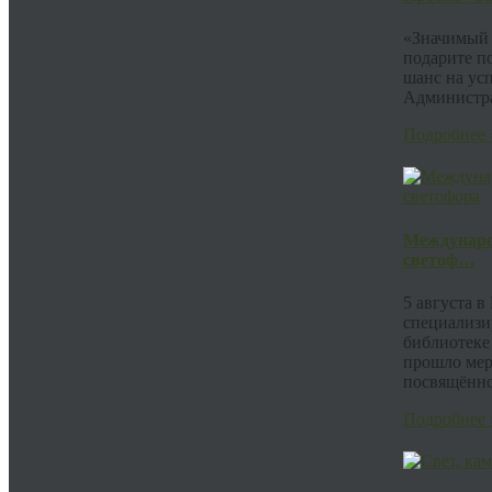
«Значимый 
подарите п
шанс на ус
Администра
Подробнее 
Междунаро
светоф…
5 августа 
специализи
библиотеке
прошло мер
посвящённо.
Подробнее 