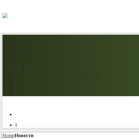
06.08.2026
О нас
Из истории
библиотеки
Библиотека сегодня
Услуги библиотеки
Клубы по интересам
Контакты
Продление / бронирование книг онлайн
Электронный каталог
Полезные ссылки
Нескучное искусство
1
Home
Новости