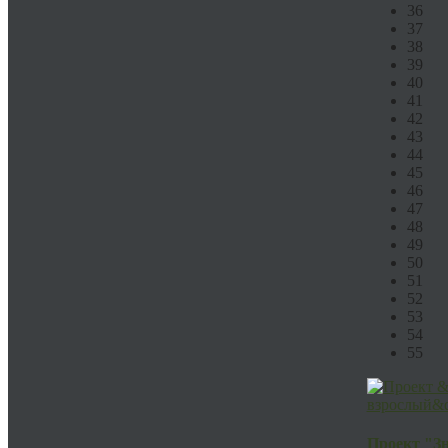
36
37
38
39
40
41
42
43
44
45
46
47
48
49
50
51
52
53
54
55
Проект "З