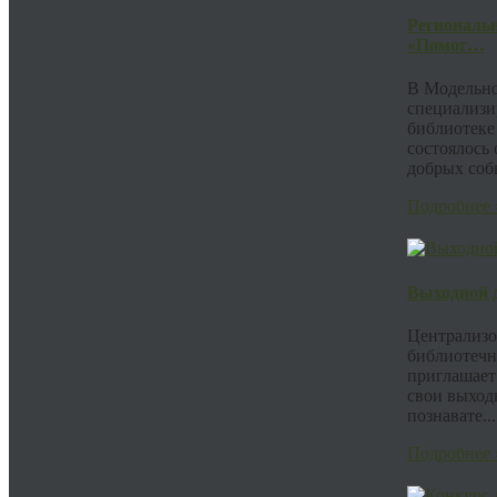
Региональ
«Помог…
В Модельн
специализи
библиотеке
состоялось 
добрых собы
Подробнее 
Выходной д
Централизо
библиотечн
приглашает
свои выход
познавате...
Подробнее 