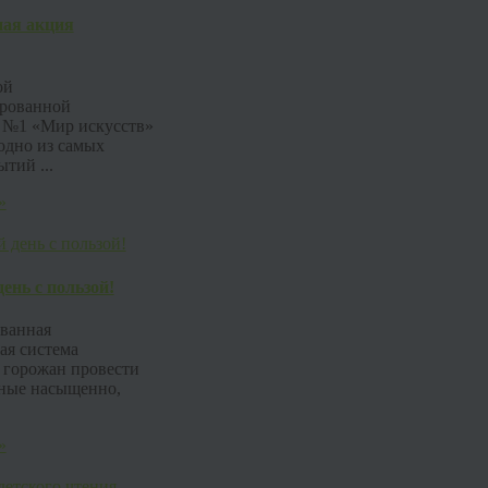
ная акция
ой
рованной
 №1 «Мир искусств»
одно из самых
тий ...
»
ень с пользой!
ванная
ая система
 горожан провести
ные насыщенно,
»