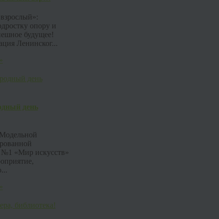
взрослый»:
одростку опору и
пешное будущее!
ция Ленинског...
»
дный день
в Модельной
рованной
 №1 «Мир искусств»
оприятие,
..
»