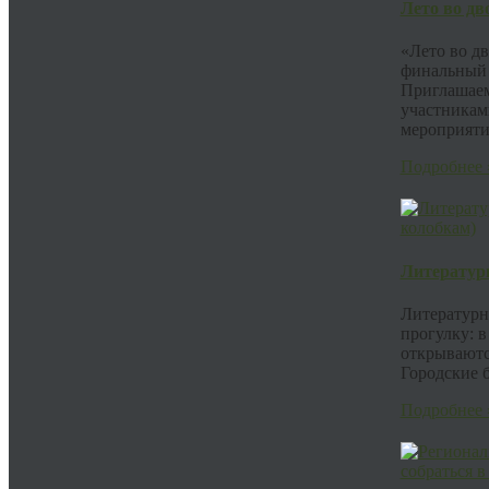
Лето во дв
«Лето во дв
финальный 
Приглашаем
участникам
мероприяти.
Подробнее 
Литератур
Литературн
прогулку: в
открываютс
Городские б
Подробнее 