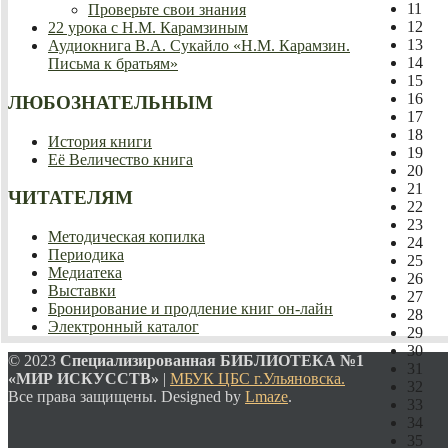
11
Проверьте свои знания
12
22 урока с Н.М. Карамзиным
13
Аудиокнига В.А. Сукайло «Н.М. Карамзин.
14
Письма к братьям»
15
16
ЛЮБОЗНАТЕЛЬНЫМ
17
18
История книги
19
Её Величество книга
20
21
ЧИТАТЕЛЯМ
22
23
Методическая копилка
24
Периодика
25
Медиатека
26
Выставки
27
Бронирование и продление книг он-лайн
28
Электронный каталог
29
30
© 2023
Специализированная
БИБЛИОТЕКА №1
31
«МИР ИСКУССТВ»
|
МБУК ЦБС г.Ульяновска.
32
Все права защищены. Designed by
Lmaze
.
33
34
35