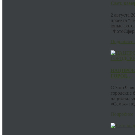
Свет, каме
2 августа 2
проекта "Г
юные фотог
"ФотоСфера
Подробнее 
НАЦПРОЕ
ГОРОД…
С 3 по 9 авг
городские 
национальн
«Семья» под
Подробнее 