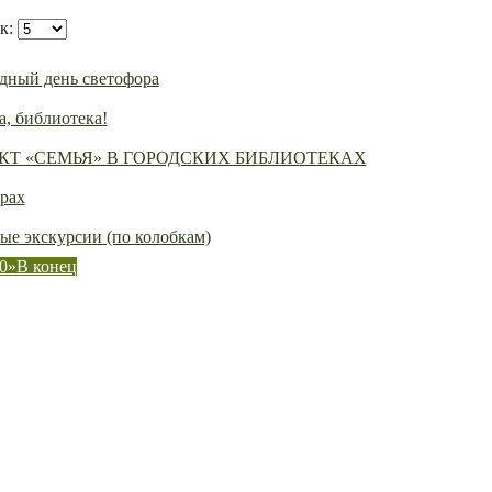
ок:
ный день светофора
а, библиотека!
Т «СЕМЬЯ» В ГОРОДСКИХ БИБЛИОТЕКАХ
орах
ые экскурсии (по колобкам)
0
»
В конец