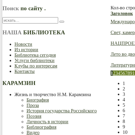
Поиск
по сайту .
Кол-во стр
Заголовок
Международ
НАША
БИБЛИОТЕКА
Свет, камер
НАЦПРОЕК
Новости
Из истории
Лето во дв
Библиотека сегодня
Услуги библиотеки
Литературн
Клубы по интересам
Контакты
1
2
3
4
5
6
7
8
9
1
КАРАМЗИН
1
2
3
Жизнь и творчество Н.М. Карамзина
4
Биография
5
Проза
6
История государства Российского
7
Поэзия
8
Личность в истории
9
Библиография
10
Видео