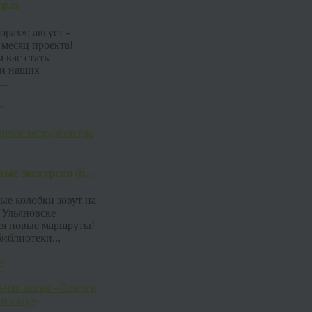
орах
орах»: август -
месяц проекта!
 вас стать
и наших
..
»
ные экскурсии (п…
ые колобки зовут на
 Ульяновске
я новые маршруты!
иблиотеки...
»