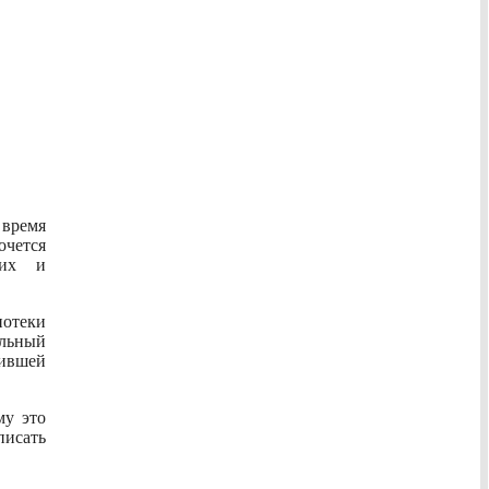
 время
очется
ких и
иотеки
альный
пившей
му это
писать