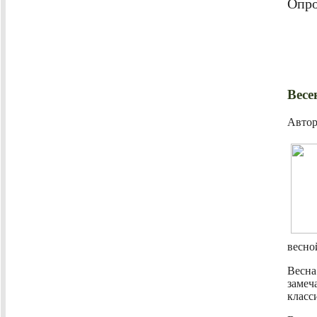
Опро
Весе
Авто
весно
Весна
замеч
класс