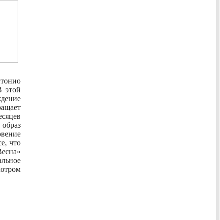
тонио
В этой
дение
ращает
сяцев
 образ
овение
е, что
Весна»
льное
отром