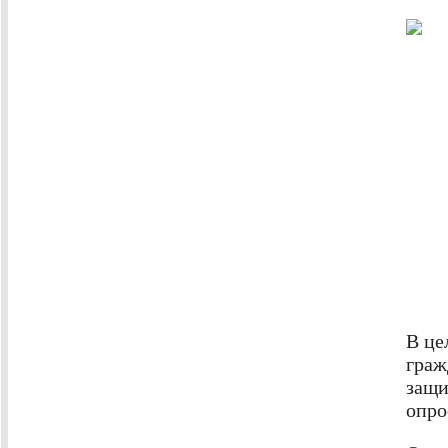
В це
граж
защи
опро