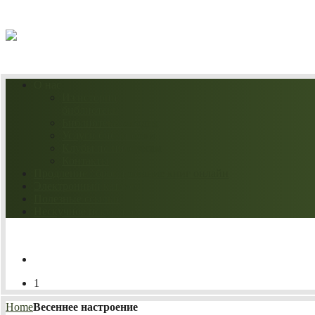
07.08.2026
О нас
Из истории
библиотеки
Библиотека сегодня
Услуги библиотеки
Клубы по интересам
Контакты
Продление / бронирование книг онлайн
Электронный каталог
Полезные ссылки
Нескучное искусство
1
Home
Весеннее настроение