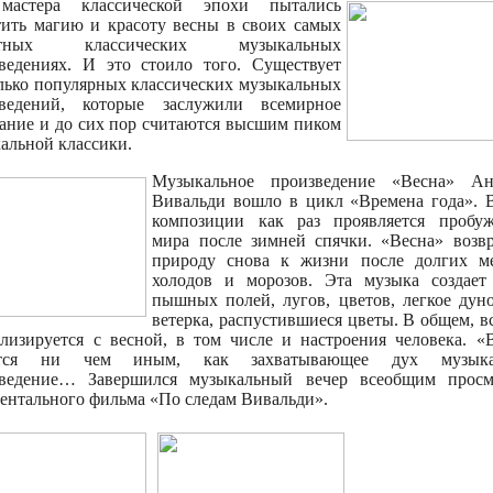
мастера классической эпохи пытались
тить магию и красоту весны в своих самых
стных классических музыкальных
ведениях. И это стоило того. Существует
лько популярных классических музыкальных
зведений, которые заслужили всемирное
ание и до сих пор считаются высшим пиком
альной классики.
Музыкальное произведение «Весна» Ан
Вивальди вошло в цикл «Времена года». 
композиции как раз проявляется пробуж
мира после зимней спячки. «Весна» возв
природу снова к жизни после долгих ме
холодов и морозов. Эта музыка создает
пышных полей, лугов, цветов, легкое дун
ветерка, распустившиеся цветы. В общем, вс
лизируется с весной, в том числе и настроения человека. «
ется ни чем иным, как захватывающее дух музыка
зведение… Завершился музыкальный вечер всеобщим просм
ентального фильма «По следам Вивальди».