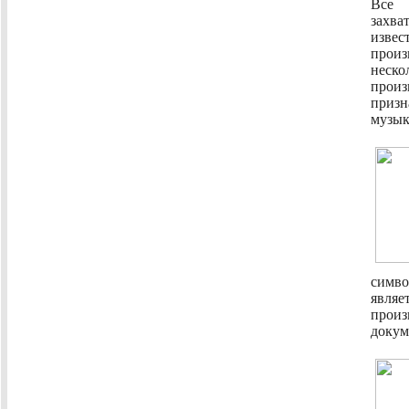
Все 
захва
изве
произ
неско
прои
призн
музык
симво
явля
прои
докум