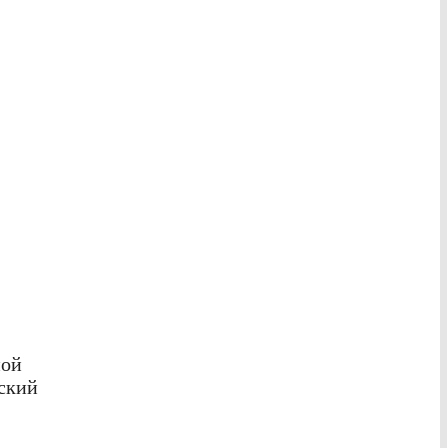
ной
ский