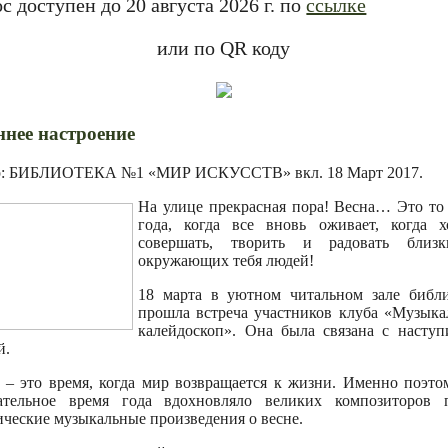
с доступен до 20 августа 2026 г. по
ссылке
или по QR коду
ннее настроение
р: БИБЛИОТЕКА №1 «МИР ИСКУССТВ» вкл.
18 Март 2017
.
На улице прекрасная пора! Весна… Это то
года, когда все вновь оживает, когда х
совершать, творить и радовать близ
окружающих тебя людей!
18 марта в уютном читальном зале библ
прошла встреча участников клуба «Музык
калейдоскоп». Она была связана с насту
й.
 – это время, когда мир возвращается к жизни. Именно поэто
ательное время года вдохновляло великих композиторов 
ические музыкальные произведения о весне.