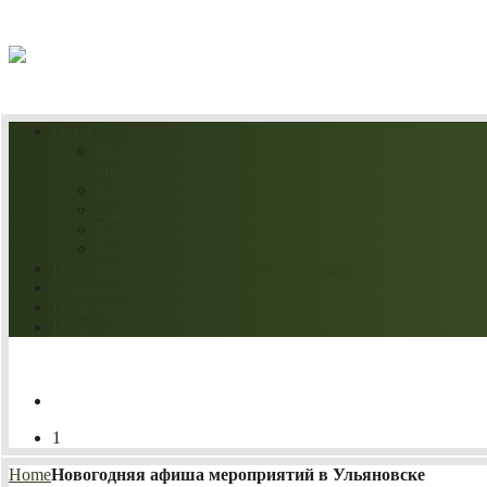
06.08.2026
О нас
Из истории
библиотеки
Библиотека сегодня
Услуги библиотеки
Клубы по интересам
Контакты
Продление / бронирование книг онлайн
Электронный каталог
Полезные ссылки
Нескучное искусство
1
Home
Новогодняя афиша мероприятий в Ульяновске