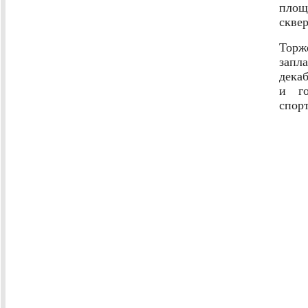
площ
скве
Торж
запл
дека
и го
спор