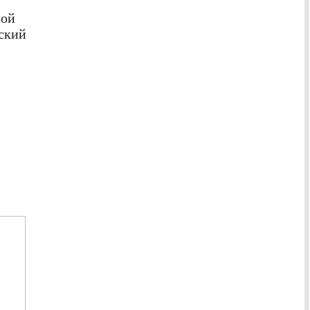
ной
ский