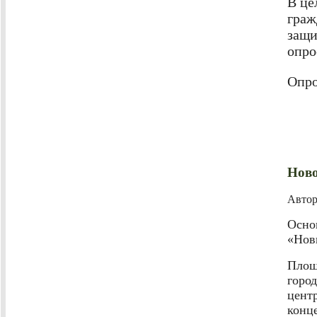
В це
граж
защи
опро
Опро
Ново
Авто
Осно
«Нов
Площ
горо
цент
конц