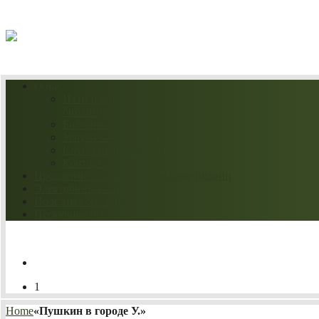
07.08.2026
О нас
Из истории
библиотеки
Библиотека сегодня
Услуги библиотеки
Клубы по интересам
Контакты
Продление / бронирование книг онлайн
Электронный каталог
Полезные ссылки
Нескучное искусство
1
Home
«Пушкин в городе У.»