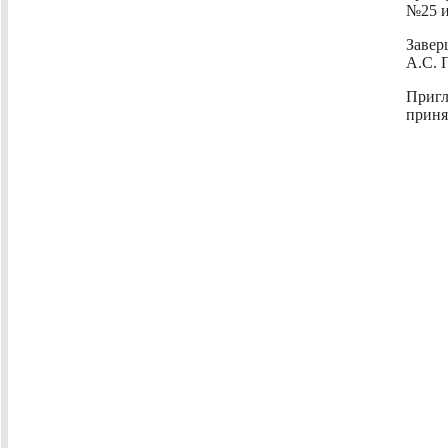
№25 и
Завер
А.С. 
Пригл
приня