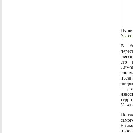
Пушк
(
vk.co
В би
пере
связа
его 
Симб
соор
пред
дворя
— дво
извес
терр
Ульян
Но гл
самог
Языко
прос