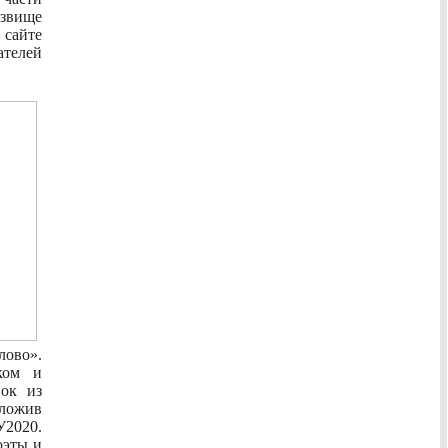
звище
сайте
ателей
ово».
ком и
вок из
ложив
2020.
оэты и