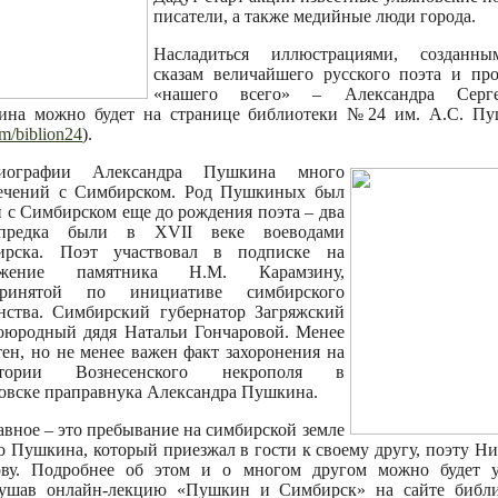
писатели, а также медийные люди города.
Насладиться иллюстрациями, созданн
сказам величайшего русского поэта и про
«нашего всего» – Александра Серге
ина можно будет на странице библиотеки №24 им. А.С. Пу
m/biblion24
).
ографии Александра Пушкина много
сечений с Симбирском. Род Пушкиных был
н с Симбирском еще до рождения поэта – два
предка были в XVII веке воеводами
ирска. Поэт участвовал в подписке на
ужение памятника Н.М. Карамзину,
принятой по инициативе симбирского
нства. Симбирский губернатор Загряжский
юродный дядя Натальи Гончаровой. Менее
тен, но не менее важен факт захоронения на
итории Вознесенского некрополя в
овске праправнука Александра Пушкина.
авное – это пребывание на симбирской земле
о Пушкина, который приезжал в гости к своему другу, поэту Н
ву. Подробнее об этом и о многом другом можно будет у
лушав онлайн-лекцию «Пушкин и Симбирск» на сайте библи