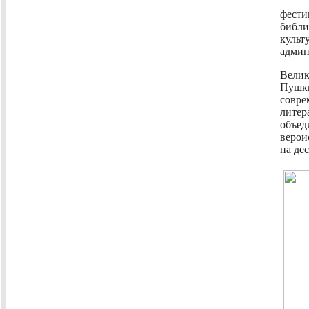
фест
библи
куль
админ
Вели
Пуш
совре
литер
объ
верои
на де