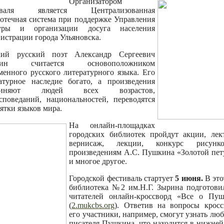
Организатором
иваля является Централизованная
отечная система при поддержке Управления
туры и организации досуга населения
истрации города Ульяновска.
кий русский поэт Александр Сергеевич
кин считается основоположником
менного русского литературного языка. Его
атурное наследие богато, а произведения
единяют людей всех возрастов,
споведаний, национальностей, переводятся
сятки языков мира.
На онлайн-площадках
городских библиотек пройдут акции, лек
вернисаж, лекции, конкурс рисун
произведениям А.С. Пушкина «Золотой пе
и многое другое.
Городской фестиваль стартует
5 июня.
В это
библиотека №2 им.Н.Г. Зырина подготови
читателей онлайн-кроссворд «Все о Пуш
(
2.mukcbs.org
). Ответив на вопросы кросс
его участники, например, смогут узнать лю
писателя Пушкина, что находится в нижней