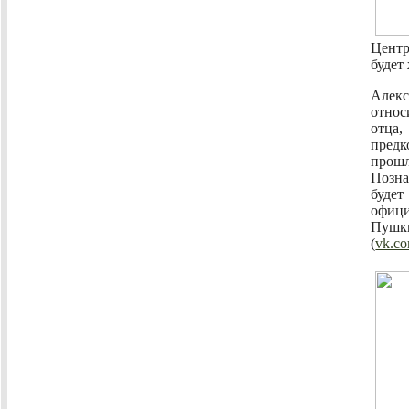
Цент
будет
Алек
относ
отца
предк
про
Позн
будет
офици
Пушк
(
vk.co