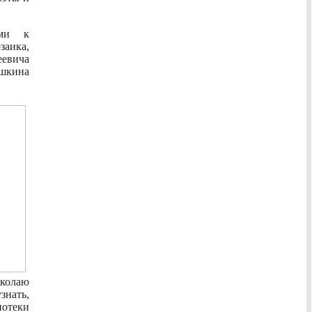
ыми к
заика,
евича
шкина
иколаю
знать,
отеки