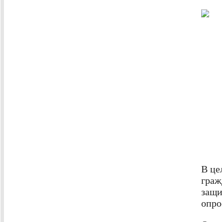
В це
граж
защи
опро