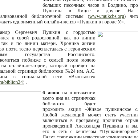
больших песочных часов в Болдино, про
Пушкина в Лицее и другое. На 
рализованной библиотечной системы (
www.mukcbs.org
) чит
 ждать одноименный онлайн-пленэр «Пушкин в городе У.».
сандр Сергеевич Пушкин с гордостью
ился к своей родословной, как по линии
, так и по линии матери. Хроника жизни
ов поэта тесно переплеталась с героическим
шлым государства Российского.
акомиться поближе с семьей поэта можно
 на онлайн-лектории, который пройдет на
альной странице библиотеки №24 им. А.С.
ина в социальной сети «Вконтакте»
m/biblion24
) .
6 июня
на протяжении
всего дня на страничках
библиотек будет
проходить акция «Живое пушкинское сл
Любой желающий может стать участни
включиться в программу, прочитав отры
произведений Александра Пушкина и вы
его в сеть с хештегом #ПушкинвгородеУ
Дадут старт акции известные ульяновские п