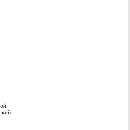
ной
ский