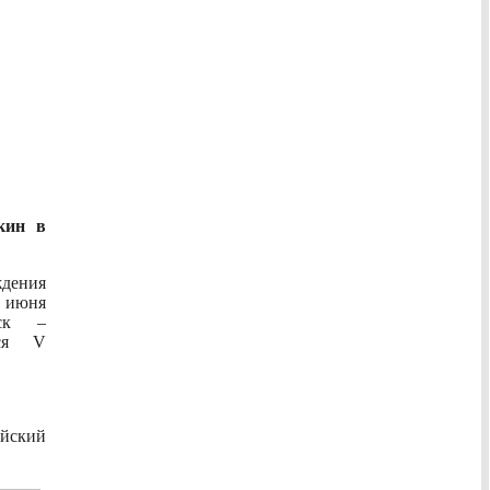
кин в
дения
7 июня
вск –
тся V
ийский