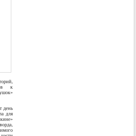
торий,
ков к
тушок»
т день
ла для
кине»
ворда,
бимого
 части