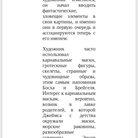
он начал вводить
фантастические,
зловещие элементы в
свои картины, и именно
они в первую очередь и
ассоциируются теперь с
его именем.
Художник часто
использовал
карнавальные маски,
гротескные фигуры,
скелеты, странные и
чудовищные образы,
этим самым напоминая
Босха и Брейгеля.
Интерес к карнавальным
маскам, вероятно,
возник в лавке
родителей, в которой
Джеймса с детства
окружали маски,
морские раковины,
разнообразные
сувениры. Энсор