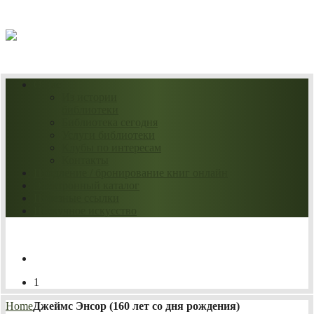
07.08.2026
О нас
Из истории
библиотеки
Библиотека сегодня
Услуги библиотеки
Клубы по интересам
Контакты
Продление / бронирование книг онлайн
Электронный каталог
Полезные ссылки
Нескучное искусство
1
Home
Джеймс Энсор (160 лет со дня рождения)