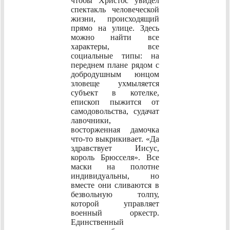
чтобы Христос увидел
спектакль человеческой
жизни, происходящий
прямо на улице. Здесь
можно найти все
характеры, все
социальные типы: на
переднем плане рядом с
добродушным юнцом
зловеще ухмыляется
субъект в котелке,
епископ пыжится от
самодовольства, судачат
лавочники,
восторженная дамочка
что-то выкрикивает. «Да
здравствует Иисус,
король Брюсселя». Все
маски на полотне
индивидуальны, но
вместе они сливаются в
безвольную толпу,
которой управляет
военный оркестр.
Единственный