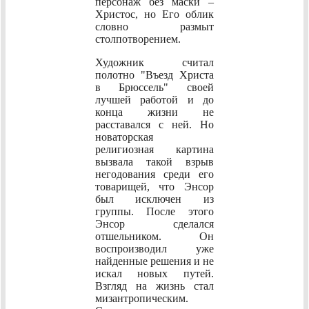
персонаж без маски –
Христос, но Его облик
словно размыт
столпотворением.
Художник считал
полотно "Въезд Христа
в Брюссель" своей
лучшей работой и до
конца жизни не
расставался с ней. Но
новаторская
религиозная картина
вызвала такой взрыв
негодования среди его
товарищей, что Энсор
был исключен из
группы. После этого
Энсор сделался
отшельником. Он
воспроизводил уже
найденные решения и не
искал новых путей.
Взгляд на жизнь стал
мизантропическим.