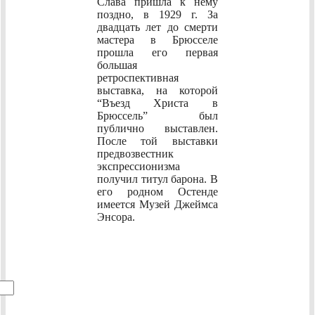
Слава пришла к нему
поздно, в 1929 г. За
двадцать лет до смерти
мастера в Брюсселе
прошла его первая
большая
ретроспективная
выставка, на которой
“Въезд Христа в
Брюссель” был
публично выставлен.
После той выставки
предвозвестник
экспрессионизма
получил титул барона. В
его родном Остенде
имеется Музей Джеймса
Энсора.