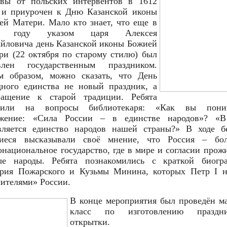
вы от польских интервентов в 1612
, и приурочен к Дню Казанской иконы
ей Матери. Мало кто знает, что еще в
9 году указом царя Алексея
йловича день Казанской иконы Божией
ри (22 октября по старому стилю) был
влен государственным праздником.
м образом, можно сказать, что День
дного единства не новый праздник, а
ращение к старой традиции. Ребята
етили на вопросы библиотекаря: «Как вы поним
жение: «Сила России – в единстве народов»? «
вляется единство народов нашей страны?» В ходе б
иеся высказывали своё мнение, что Россия – бо
онациональное государство, где в мире и согласии прож
ые народы. Ребята познакомились с краткой биогр
рия Пожарского и Кузьмы Минина, которых Петр I н
сителями» России.
В конце мероприятия был проведён ма
класс по изготовлению праздни
открытки.