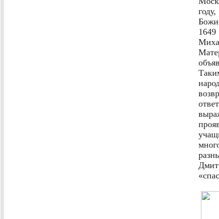
Моск
году
Божи
164
Миха
Мате
объя
Таки
наро
возв
отв
выра
проя
учащ
мног
разн
Дмит
«спа