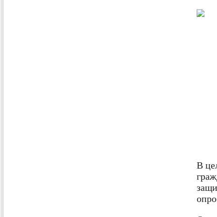
В це
граж
защи
опро