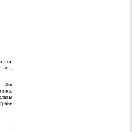
иятие
тве»,
№45»
ника,
славы
тране