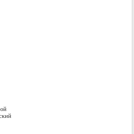
ной
ский