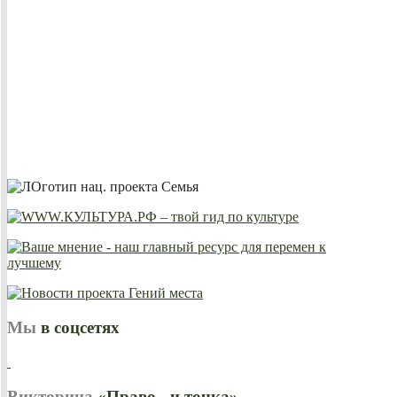
Мы
в соцсетях
Викторина
«Право - и точка»