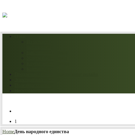
06.08.2026
О нас
Из истории
библиотеки
Библиотека сегодня
Услуги библиотеки
Клубы по интересам
Контакты
Продление / бронирование книг онлайн
Электронный каталог
Полезные ссылки
Нескучное искусство
1
Home
День народного единства