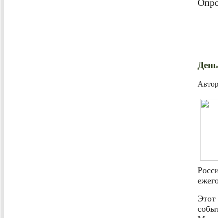
Опро
День
Авто
Росс
ежего
Этот
собы