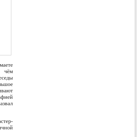
аете
В чём
еседы
льшое
ивают
афией
азвал
стер-
чной