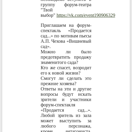
группу форум-театра
"Твой
выбор"
https://vk.com/event190906329
Приглашаем на форум-
спектакль «Продается
сад...» по мотивам пьесы
А.П. Чехова «Вишневый
сад».
Можно ли было
предотвратить продажу
знаменитого сада?
Кто же спасет, возродит
его к новой жизни?
Смогут ли сделать это
прежние хозяева?
Ответы на эти и другие
вопросы будут искать
зрители и участники
форум-спектакля
«Продается сад...».
Любой зритель из зала
может выступить за
любого персонажа,
кроме антагониста,