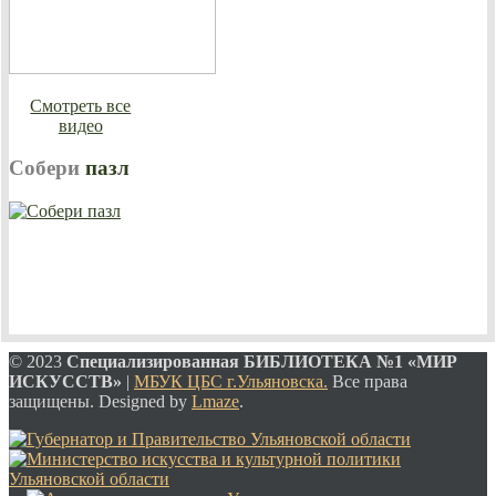
Смотреть все
видео
Собери
пазл
© 2023
Специализированная
БИБЛИОТЕКА №1 «МИР
ИСКУССТВ»
|
МБУК ЦБС г.Ульяновска.
Все права
защищены. Designed by
Lmaze
.