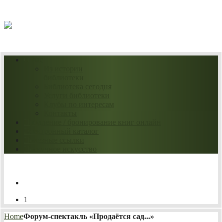
09.08.2026
О нас
Из истории
библиотеки
Библиотека сегодня
Услуги библиотеки
Клубы по интересам
Контакты
Продление / бронирование книг онлайн
Электронный каталог
Полезные ссылки
Нескучное искусство
1
Home
Форум-спектакль «Продаётся сад...»