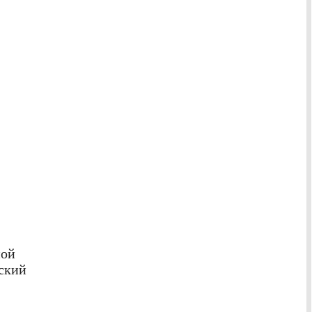
ной
ский