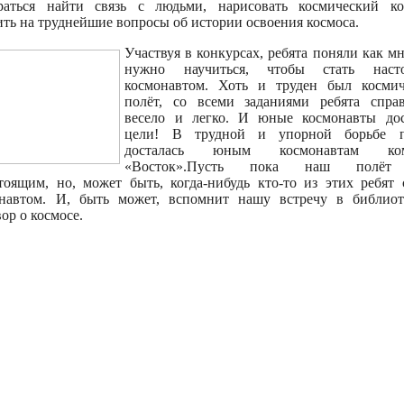
раться найти связь с людьми, нарисовать космический ко
ить на труднейшие вопросы об истории освоения космоса.
Участвуя в конкурсах, ребята поняли как м
нужно научиться, чтобы стать наст
космонавтом. Хоть и труден был космич
полёт, со всеми заданиями ребята спра
весело и легко. И юные космонавты дос
цели! В трудной и упорной борьбе п
досталась юным космонавтам ко
«Восток».Пусть пока наш полёт
тоящим, но, может быть, когда-нибудь кто-то из этих ребят 
навтом. И, быть может, вспомнит нашу встречу в библио
вор о космосе.