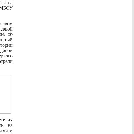
еля на
в МБОУ
первом
ервой
ой, об
крытый
стории
овой
рвого
отрели
ете их
ть, на
нами и