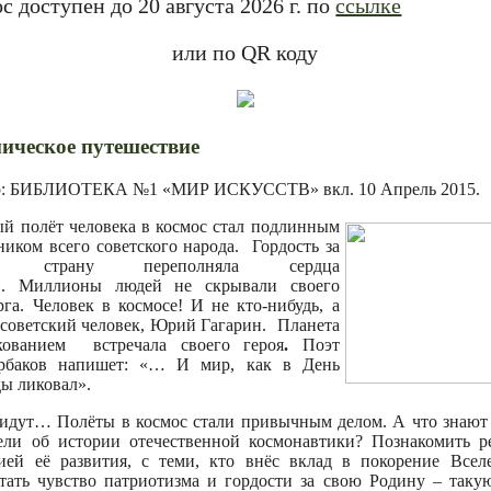
с доступен до 20 августа 2026 г. по
ссылке
или по QR коду
ическое путешествие
р: БИБЛИОТЕКА №1 «МИР ИСКУССТВ» вкл.
10 Апрель 2015
.
й полёт человека в космос стал подлинным
ником всего советского народа. Гордость за
у страну переполняла сердца
й. Миллионы людей не скрывали своего
рга. Человек в космосе! И не кто-нибудь, а
советский человек, Юрий Гагарин. Планета
кованием встречала своего героя
.
Поэт
рбаков напишет: «… И мир, как в День
ы ликовал».
идут… Полёты в космос стали привычным делом. А что знаю
ели об истории отечественной космонавтики? Познакомить р
ией её развития, с теми, кто внёс вклад в покорение Всел
тать чувство патриотизма и гордости за свою Родину – таку