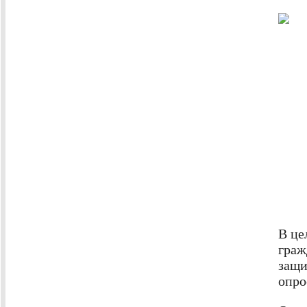
В це
граж
защи
опро