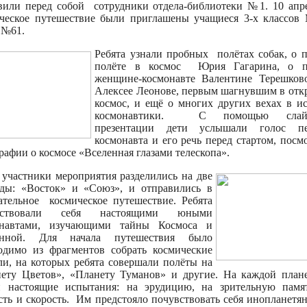
вили перед собой сотрудники отдела-библиотеки №1. 10 апр
ческое путешествие были приглашены учащиеся 3-х классо
 №61.
Ребята узнали пробных полётах собак, о 
полёте в космос Юрия Гагарина, о п
женщине-космонавте Валентине Терешков
Алексее Леонове, первым шагнувшим в от
космос, и ещё о многих других вехах в и
космонавтики. С помощью слайд
презентации дети услышали голос пе
космонавта и его речь перед стартом, посм
рафии о космосе «Вселенная глазами телескопа».
 участники мероприятия разделились на две
ды: «Восток» и «Союз», и отправились в
ательное космическое путешествие. Ребята
вствовали себя настоящими юными
онавтами, изучающими тайны Космоса и
енной. Для начала путешествия было
одимо из фрагментов собрать космические
ли, на которых ребята совершали полёты на
ету Цветов», «Планету Туманов» и другие. На каждой план
 настоящие испытания: на эрудицию, на зрительную памя
сть и скорость. Им предстояло почувствовать себя инопланетя