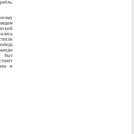
рабль,
ногому
оящим
еский
вились
тигли
обеда
манды
 был
станет
теке и