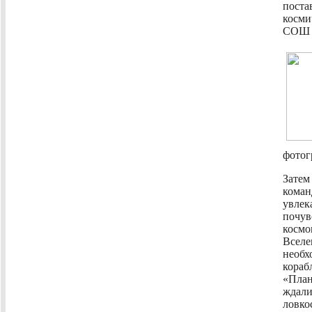
поста
косми
СОШ
фотог
Затем
коман
увлек
почу
косм
Всел
необх
кораб
«План
ждали
ловко