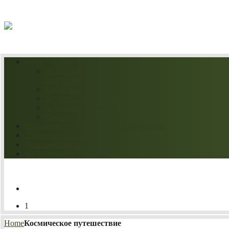
08.08.2026
О нас
Из истории
библиотеки
Библиотека сегодня
Услуги библиотеки
Клубы по интересам
Контакты
Продление / бронирование книг онлайн
Электронный каталог
Полезные ссылки
Нескучное искусство
1
Home
Космическое путешествие