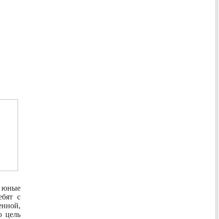
т юные
ебят с
енной,
ю цель