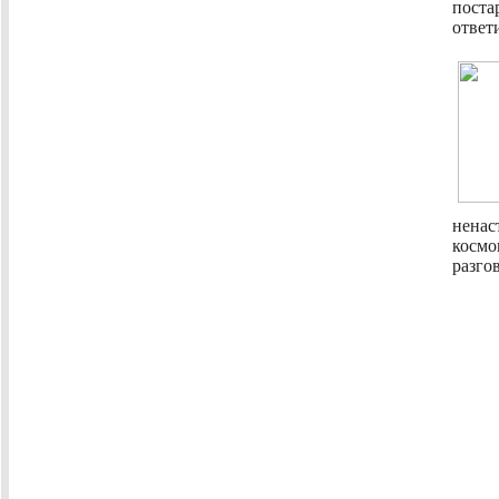
поста
ответ
ненас
космо
разго