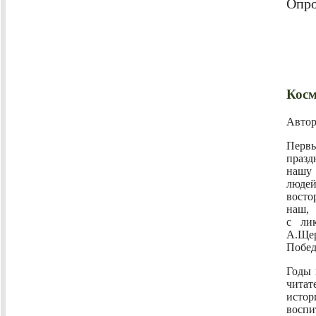
Опро
Косм
Авто
Первы
празд
наш
люде
восто
наш, 
с ли
А.Ще
Побед
Годы 
читат
истор
воспи