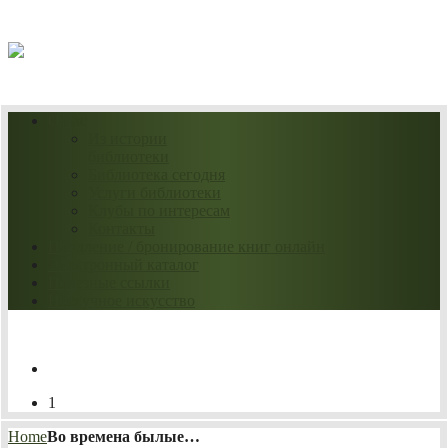
06.08.2026
О нас
Из истории
библиотеки
Библиотека сегодня
Услуги библиотеки
Клубы по интересам
Контакты
Продление / бронирование книг онлайн
Электронный каталог
Полезные ссылки
Нескучное искусство
1
Home
Во времена былые…