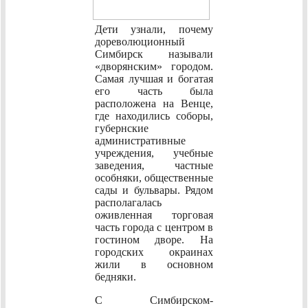
Дети узнали, почему
дореволюционный
Симбирск называли
«дворянским» городом.
Самая лучшая и богатая
его часть была
расположена на Венце,
где находились соборы,
губернские
административные
учреждения, учебные
заведения, частные
особняки, общественные
сады и бульвары. Рядом
располагалась
оживленная торговая
часть города с центром в
гостином дворе. На
городских окраинах
жили в основном
бедняки.
С Симбирском-