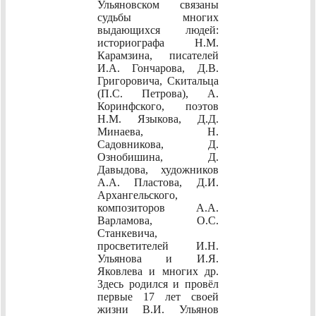
Ульяновском связаны
судьбы многих
выдающихся людей:
историографа Н.М.
Карамзина, писателей
И.А. Гончарова, Д.В.
Григоровича, Скитальца
(П.С. Петрова), А.
Коринфского, поэтов
Н.М. Языкова, Д.Д.
Минаева, Н.
Садовникова, Д.
Ознобишина, Д.
Давыдова, художников
А.А. Пластова, Д.И.
Архангельского,
композиторов А.А.
Варламова, О.С.
Станкевича,
просветителей И.Н.
Ульянова и И.Я.
Яковлева и многих др.
Здесь родился и провёл
первые 17 лет своей
жизни В.И. Ульянов