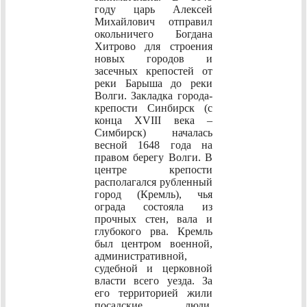
году царь Алексей
Михайлович отправил
окольничего Богдана
Хитрово для строения
новых городов и
засечных крепостей от
реки Барыша до реки
Волги. Закладка города-
крепости Синбирск (с
конца XVIII века –
Симбирск) началась
весной 1648 года на
правом берегу Волги. В
центре крепости
располагался рубленный
город (Кремль), чья
ограда состояла из
прочных стен, вала и
глубокого рва. Кремль
был центром военной,
административной,
судебной и церковной
власти всего уезда. За
его территорией жили
посадские люди,