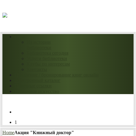
07.08.2026
О нас
Из истории
библиотеки
Библиотека сегодня
Услуги библиотеки
Клубы по интересам
Контакты
Продление / бронирование книг онлайн
Электронный каталог
Полезные ссылки
Нескучное искусство
1
Home
Акция "Книжный доктор"