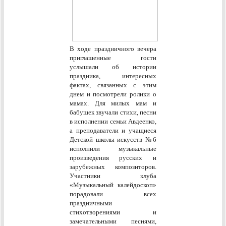
В ходе праздничного вечера
приглашенные гости
услышали об истории
праздника, интересных
фактах, связанных с этим
днем и посмотрели ролики о
мамах. Для милых мам и
бабушек звучали стихи, песни
в исполнении семьи Авдеенко,
а преподаватели и учащиеся
Детской школы искусств №6
исполнили музыкальные
произведения русских и
зарубежных композиторов.
Участники клуба
«Музыкальный калейдоскоп»
порадовали всех
праздничными
стихотворениями и
замечательными песнями,