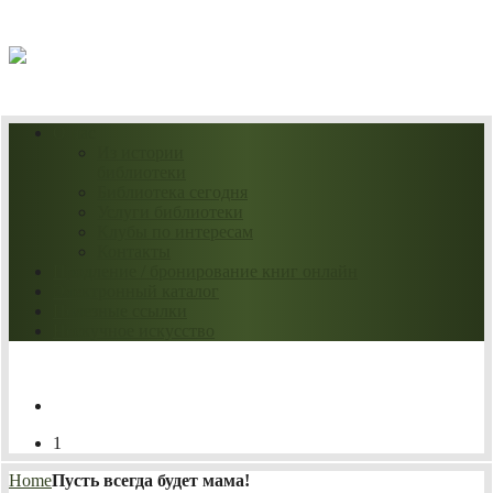
09.08.2026
О нас
Из истории
библиотеки
Библиотека сегодня
Услуги библиотеки
Клубы по интересам
Контакты
Продление / бронирование книг онлайн
Электронный каталог
Полезные ссылки
Нескучное искусство
1
Home
Пусть всегда будет мама!