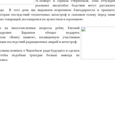
«Сталкер» и сериала «Чернобыль. Зона отчужде
реальных масштабах бедствия могут рассказат
дцы. В этот день мы выражаем искреннюю благодарность и признател
аторам последствий техногенных катастроф и склоняем голову перед пам
их товарищей, восхищаемся их мужеством и героизмом».
ив на многочисленные вопросы ребят, Евгений
сандрович Барышов обещал подарить
отеке
«Книгу памяти», посвященную участникам
ации последствий радиационных аварий и катастроф.
олжны помнить о Чернобыле ради будущего и сделать
чтобы подобная трагедия больше никогда не
илась.