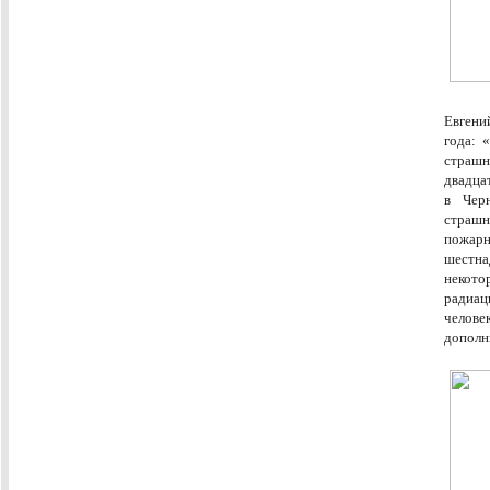
Евгени
года: 
стра
двадца
в Чер
страш
пожар
шестна
некот
радиац
челове
дополн