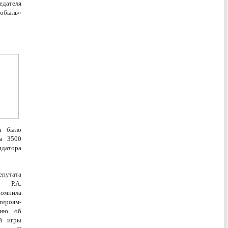
дателя
нобыль»
м было
ны 3500
идатора
епутата
у Р.А.
помнила
героям-
цию об
ой игры