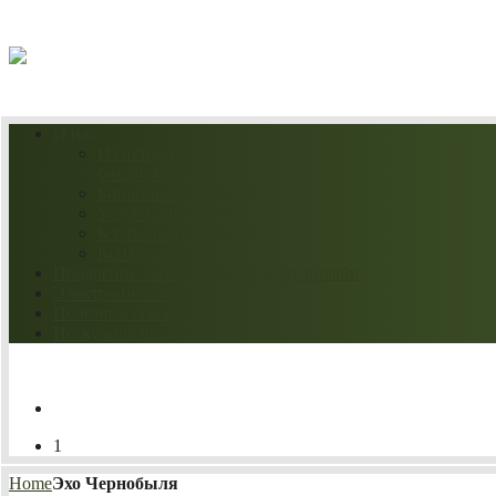
06.08.2026
О нас
Из истории
библиотеки
Библиотека сегодня
Услуги библиотеки
Клубы по интересам
Контакты
Продление / бронирование книг онлайн
Электронный каталог
Полезные ссылки
Нескучное искусство
1
Home
Эхо Чернобыля