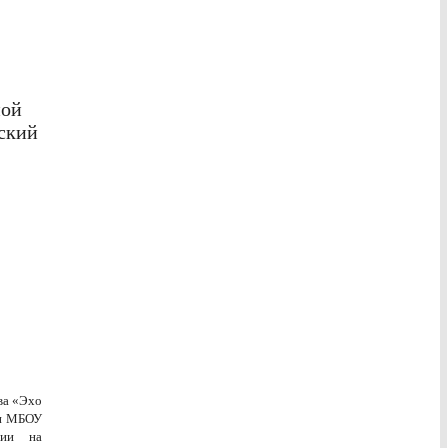
ной
ский
ва «Эхо
 и МБОУ
ии на