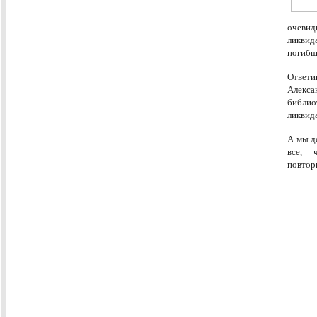
очеви
ликвид
погибш
Ответ
Алек
библи
ликвид
А мы д
все, 
повтор