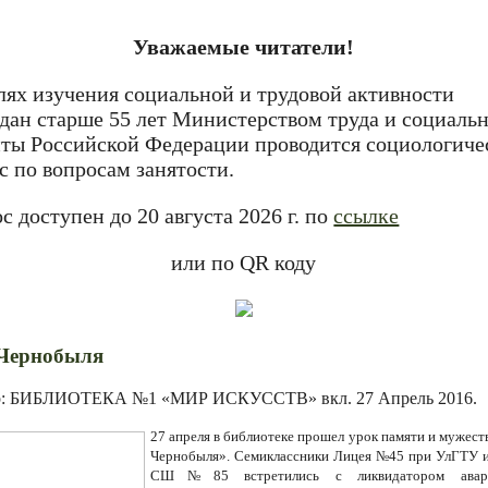
Уважаемые читатели!
лях изучения социальной и трудовой активности
дан старше 55 лет Министерством труда и социаль
ты Российской Федерации проводится социологиче
с по вопросам занятости.
с доступен до 20 августа 2026 г. по
ссылке
или по QR коду
 Чернобыля
р: БИБЛИОТЕКА №1 «МИР ИСКУССТВ» вкл.
27 Апрель 2016
.
27 апреля
в библиотеке
прошел урок памяти и мужест
Чернобыля». Семиклассники Лицея №45 при УлГТУ
СШ№85 встретились с ликвидатором авар