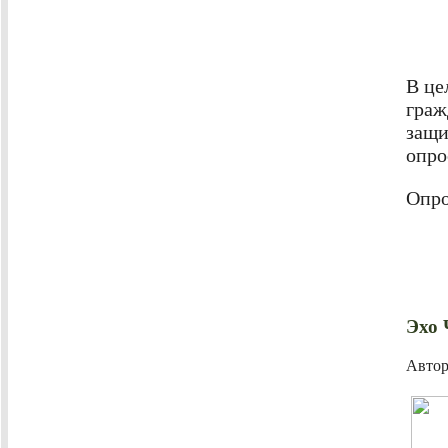
В це
граж
защи
опро
Опро
Эхо
Авто