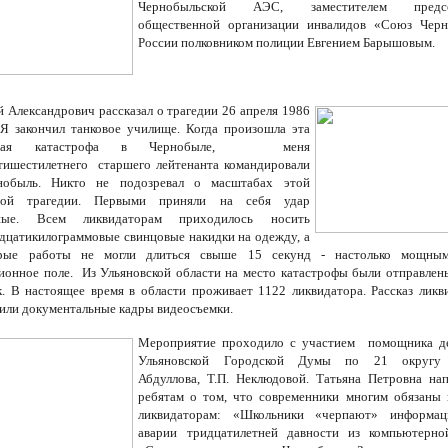
Чернобыльской АЭС, заместителем предсе
общественной организации инвалидов «Союз Чер
России полковником полиции Евгением Барышовым.
й Александрович рассказал о трагедии 26 апреля 1986
«Я закончил танковое училище. Когда произошла эта
шная катастрофа в Чернобыле, меня
тишестилетнего старшего лейтенанта командировали
нобыль. Никто не подозревал о масштабах этой
ной трагедии. Первыми приняли на себя удар
ные. Всем ликвидаторам приходилось носить
дцатикилограммовые свинцовые накидки на одежду, а
орые работы не могли длиться свыше 15 секунд - настолько мощны
ионное поле. Из Ульяновской области на место катастрофы были отправле
к. В настоящее время в области проживает 1122 ликвидатора. Рассказ ликв
или документальные кадры видеосъемки.
Мероприятие проходило с участием помощника д
Ульяновской Городской Думы по 21 округ
Абдуллова,
Т.П. Неклюдовой.
Татьяна Петровна на
ребятам о том, что современники многим обязаны 
ликвидаторам: «Школьники «черпают» информа
аварии тридцатилетней давности из компьютерн