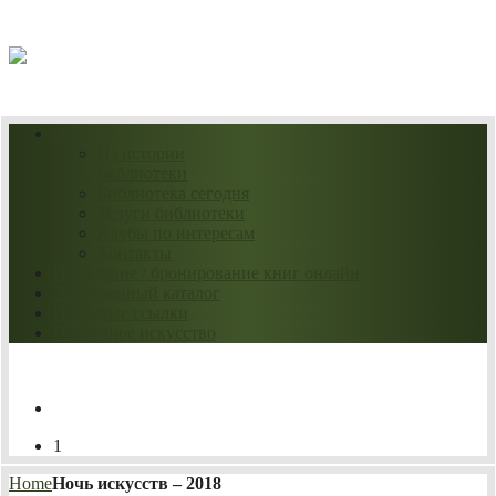
11.08.2026
О нас
Из истории
библиотеки
Библиотека сегодня
Услуги библиотеки
Клубы по интересам
Контакты
Продление / бронирование книг онлайн
Электронный каталог
Полезные ссылки
Нескучное искусство
1
Home
Ночь искусств – 2018