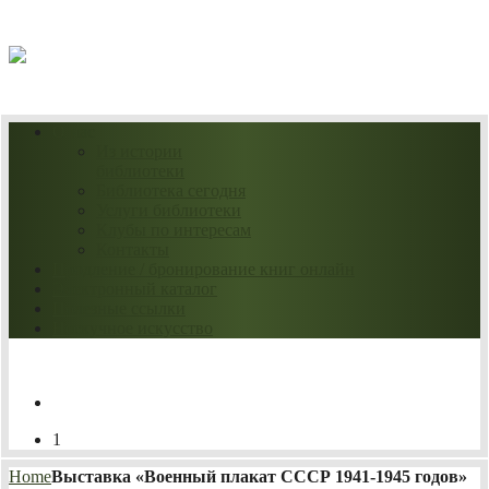
09.08.2026
О нас
Из истории
библиотеки
Библиотека сегодня
Услуги библиотеки
Клубы по интересам
Контакты
Продление / бронирование книг онлайн
Электронный каталог
Полезные ссылки
Нескучное искусство
1
Home
Выставка «Военный плакат СССР 1941-1945 годов»