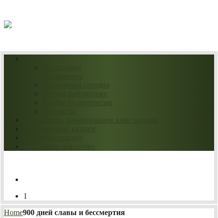
06.08.2026
О нас
Из истории
библиотеки
Библиотека сегодня
Услуги библиотеки
Клубы по интересам
Контакты
Продление / бронирование книг онлайн
Электронный каталог
Полезные ссылки
Нескучное искусство
1
Home
900 дней славы и бессмертия