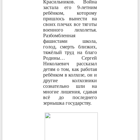
Красильников. Война
застала его 9-летним
ребёнком, которому
пришлось вынести на
своих плечах все тяготы
военного лихолетья.
Разбомбленная
фашистами школа,
голод, смерть близких,
тяжёлый труд на благо
Родины… Сергей
Николаевич рассказал
детям о том, как работая
ребёнком в колхозе, он и
другие колхозники
сознательно шли на
многие лишения, сдавая
всё до последнего
зернышка государству.