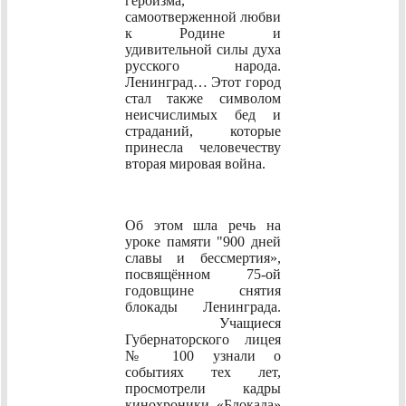
героизма,
самоотверженной любви
к Родине и
удивительной силы духа
русского народа.
Ленинград… Этот город
стал также символом
неисчислимых бед и
страданий, которые
принесла человечеству
вторая мировая война.
Об этом шла речь на
уроке памяти "900 дней
славы и бессмертия»,
посвящённом 75-ой
годовщине снятия
блокады Ленинграда.
Учащиеся
Губернаторского лицея
№ 100 узнали о
событиях тех лет,
просмотрели кадры
кинохроники «Блокада»