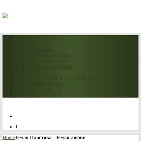
09.08.2026
О нас
Из истории
библиотеки
Библиотека сегодня
Услуги библиотеки
Клубы по интересам
Контакты
Продление / бронирование книг онлайн
Электронный каталог
Полезные ссылки
Нескучное искусство
1
Home
Земля Пластова - Земля любви