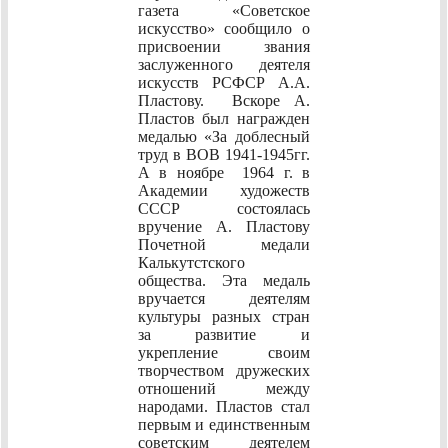
газета «Советское
искусство» сообщило о
присвоении звания
заслуженного деятеля
искусств РСФСР А.А.
Пластову. Вскоре А.
Пластов был награжден
медалью «За доблесный
труд в ВОВ 1941-1945гг.
А в ноябре 1964 г. в
Академии художеств
СССР состоялась
вручение А. Пластову
Почетной медали
Калькутстского
общества. Эта медаль
вручается деятелям
культуры разных стран
за развитие и
укрепление своим
творчеством дружеских
отношений между
народами. Пластов стал
первым и единственным
советским деятелем