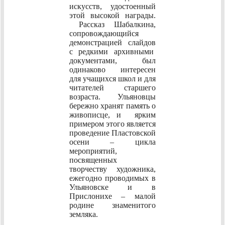
искусств, удостоенный
этой высокой награды.
Рассказ Шабалкина,
сопровождающийся
демонстрацией слайдов
с редкими архивными
документами, был
одинаково интересен
для учащихся школ и для
читателей старшего
возраста. Ульяновцы
бережно хранят память о
живописце, и ярким
примером этого является
проведение Пластовской
осени – цикла
мероприятий,
посвященных
творчеству художника,
ежегодно проводимых в
Ульяновске и в
Прислонихе – малой
родине знаменитого
земляка.