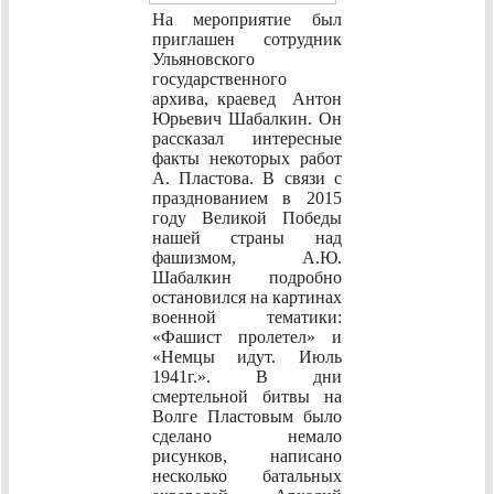
На мероприятие был
приглашен сотрудник
Ульяновского
государственного
архива, краевед Антон
Юрьевич Шабалкин. Он
рассказал интересные
факты некоторых работ
А. Пластова. В связи с
празднованием в 2015
году Великой Победы
нашей страны над
фашизмом, А.Ю.
Шабалкин подробно
остановился на картинах
военной тематики:
«Фашист пролетел» и
«Немцы идут. Июль
1941г.». В дни
смертельной битвы на
Волге Пластовым было
сделано немало
рисунков, написано
несколько батальных