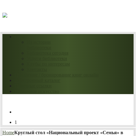
09.08.2026
О нас
Из истории
библиотеки
Библиотека сегодня
Услуги библиотеки
Клубы по интересам
Контакты
Продление / бронирование книг онлайн
Электронный каталог
Полезные ссылки
Нескучное искусство
1
Home
Круглый стол «Национальный проект «Семья» в