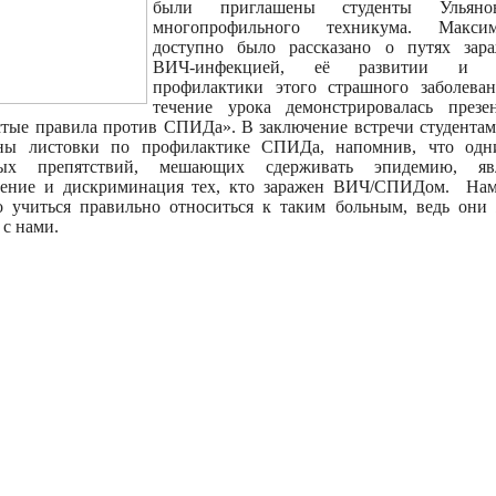
были приглашены студенты Ульянов
многопрофильного техникума. Максим
доступно было рассказано о путях зара
ВИЧ-инфекцией, её развитии и 
профилактики этого страшного заболева
течение урока демонстрировалась презе
тые правила против СПИДа». В заключение встречи студента
аны листовки по профилактике СПИДа, напомнив, что одн
ных препятствий, мешающих сдерживать эпидемию, явл
дение и дискриминация тех, кто заражен ВИЧ/СПИДом. Нам
 учиться правильно относиться к таким больным, ведь они
 с нами.