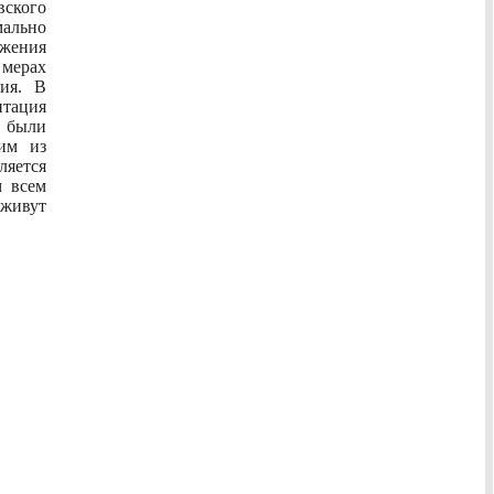
ского
ально
жения
мерах
ния. В
нтация
м были
им из
яется
 всем
 живут