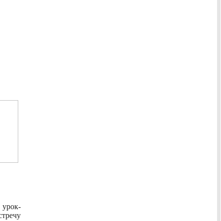
урок-
стречу