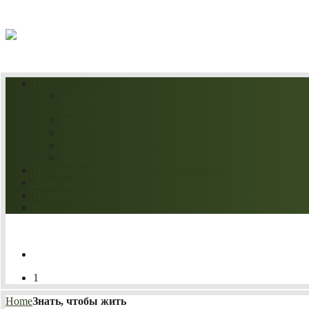
06.08.2026
О нас
Из истории
библиотеки
Библиотека сегодня
Услуги библиотеки
Клубы по интересам
Контакты
Продление / бронирование книг онлайн
Электронный каталог
Полезные ссылки
Нескучное искусство
1
Home
Знать, чтобы жить