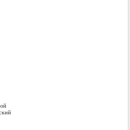
ной
ский