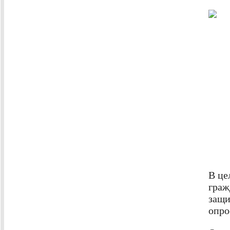
В це
граж
защи
опро