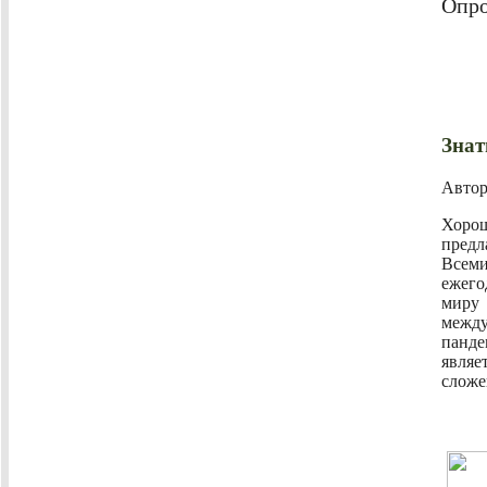
Опро
Знат
Авто
Хорош
предл
Всеми
ежего
миру
межд
панд
являе
сложе