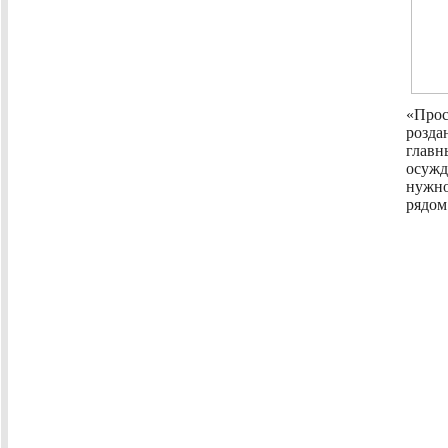
«Прос
розд
глав
осуж
нужно
рядом