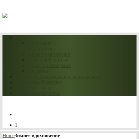
08.08.2026
О нас
Из истории
библиотеки
Библиотека сегодня
Услуги библиотеки
Клубы по интересам
Контакты
Продление / бронирование книг онлайн
Электронный каталог
Полезные ссылки
Нескучное искусство
1
Home
Зимнее вдохновение