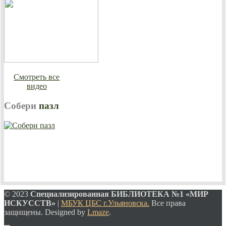
Смотреть все
видео
Собери
пазл
© 2023
Специализированная
БИБЛИОТЕКА №1 «МИР
ИСКУССТВ»
|
МБУК ЦБС г.Ульяновска.
Все права
защищены. Designed by
Lmaze
.