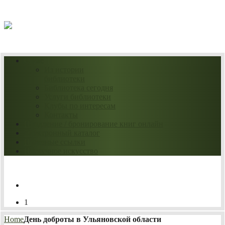
07.08.2026
О нас
Из истории
библиотеки
Библиотека сегодня
Услуги библиотеки
Клубы по интересам
Контакты
Продление / бронирование книг онлайн
Электронный каталог
Полезные ссылки
Нескучное искусство
1
Home
День доброты в Ульяновской области