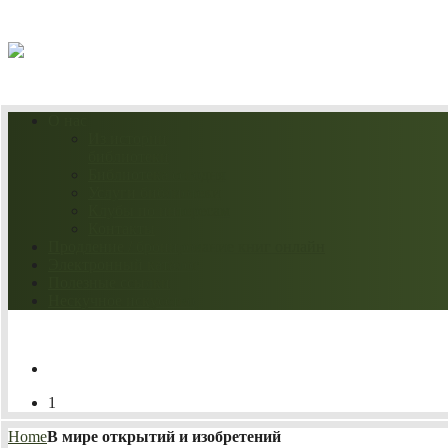
08.08.2026
О нас
Из истории
библиотеки
Библиотека сегодня
Услуги библиотеки
Клубы по интересам
Контакты
Продление / бронирование книг онлайн
Электронный каталог
Полезные ссылки
Нескучное искусство
1
Home
В мире открытий и изобретений