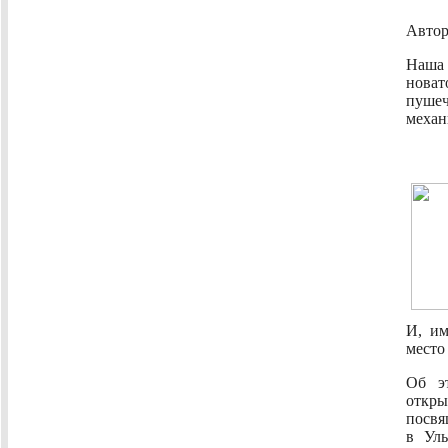
Авто
Наша
нова
пуше
механ
И, им
место
Об э
откр
посвя
в Ул