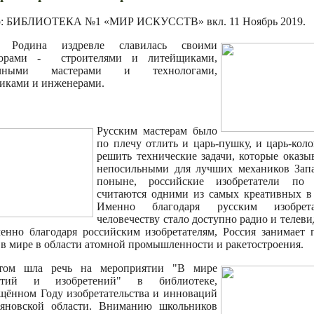
р: БИБЛИОТЕКА №1 «МИР ИСКУССТВ» вкл.
11 Ноябрь 2019
.
 Родина издревле славилась своими
торами - строителями и литейщиками,
чными мастерами и технологами,
иками и инженерами.
Русским мастерам было
по плечу отлить и царь-пушку, и царь-коло
решить технические задачи, которые оказы
непосильными для лучших механиков Зап
поныне, российские изобретатели по 
считаются одними из самых креативных в
Именно благодаря русским изобрета
человечеству стало доступно радио и телеви
енно благодаря российским изобретателям, Россия занимает 
 в мире в области атомной промышленности и ракетостроения.
том шла речь на мероприятии "В мире
ытий и изобретений" в библиотеке,
щённом Году изобретательства и инноваций
ьяновской области. Вниманию школьников