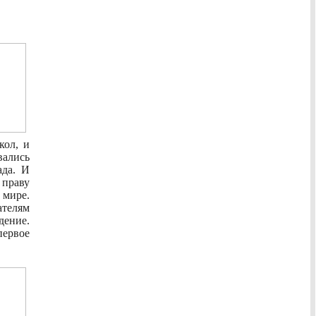
кол, и
вались
ада. И
праву
 мире.
телям
дение.
первое