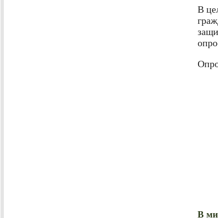
В це
граж
защи
опро
Опро
В ми