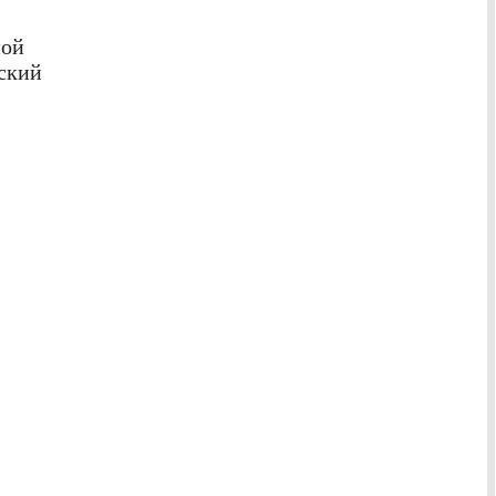
ной
ский