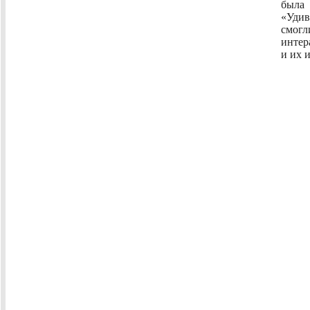
был
«Удив
смогл
интер
и их 