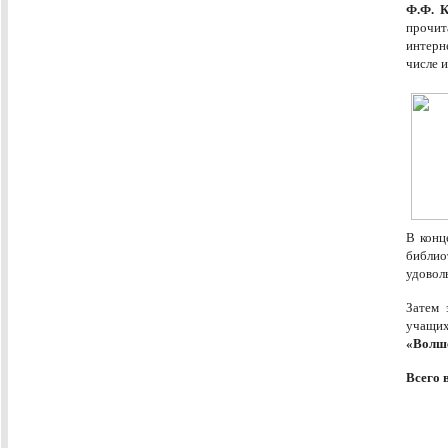
Ф.Ф. К
прочит
интерн
числе 
В конц
библио
удо
Затем 
учащих
«Волше
Всего 