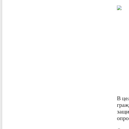
В це
граж
защи
опро