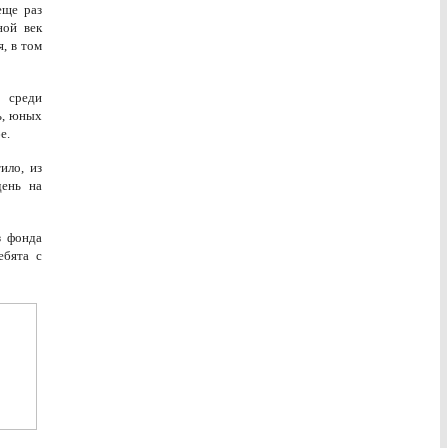
еще раз
ной век
, в том
 среди
ь, юных
е.
ило, из
день на
з фонда
ебята с
».