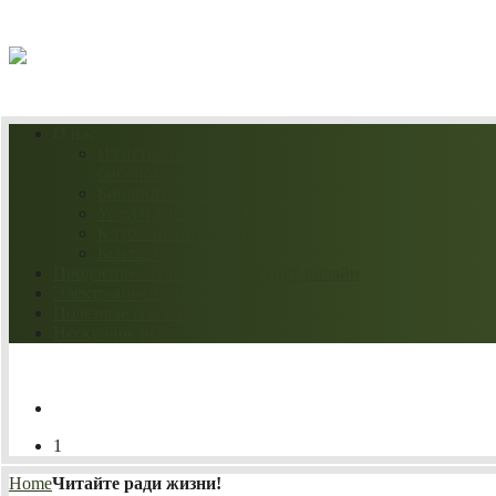
07.08.2026
О нас
Из истории
библиотеки
Библиотека сегодня
Услуги библиотеки
Клубы по интересам
Контакты
Продление / бронирование книг онлайн
Электронный каталог
Полезные ссылки
Нескучное искусство
1
Home
Читайте ради жизни!