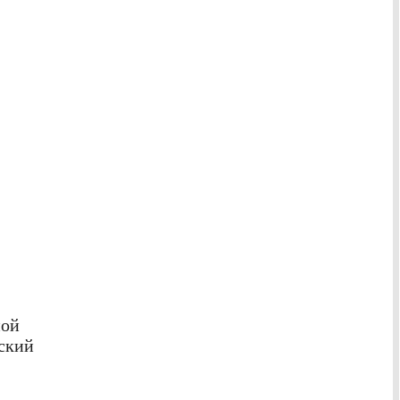
ной
ский