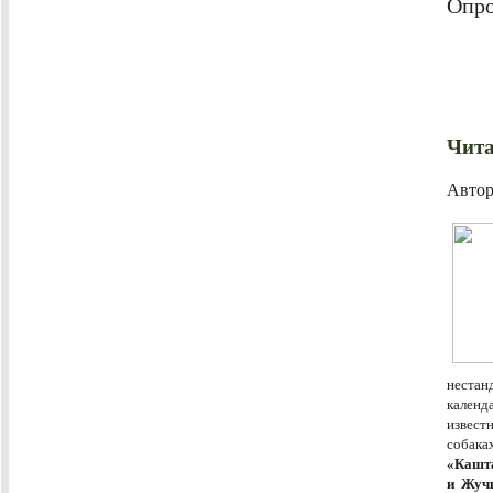
Опро
Чита
Авто
нестан
кален
извест
собака
«Кашта
и Жучк