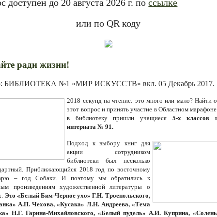
с доступен до 20 августа 2026 г. по
ссылке
или по QR коду
йте ради жизни!
р: БИБЛИОТЕКА №1 «МИР ИСКУССТВ» вкл.
05 Декабрь 2017
.
2018 секунд на чтение: это много или мало? Найти о
этот вопрос и принять участие в Областном марафоне
в библиотеку пришли учащиеся
5-х классов 
интерната № 91.
Подход к выбору книг для
акции сотрудником
библиотеки был несколько
дартный. Приближающийся 2018 год по восточному
дарю – год Собаки. И поэтому мы обратились к
ным произведениям художественной литературы о
х.
Это «Белый Бим-Черное ухо» Г.Н. Троепольского,
нка» А.П. Чехова, «Кусака» Л.Н. Андреева, «Тема
а» Н.Г. Гарина-Михайловского, «Белый пудель» А.И. Куприна, «Солен