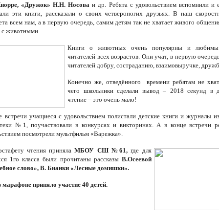
норре, «Дружок» Н.Н. Носова
и др. Ребята с удовольствием вспомнили и 
али эти книги, рассказали о своих четвероногих друзьях. В наш скорост
ета всем нам, а в первую очередь, самим детям так не хватает живого общения
и с животными.
Книги о животных очень популярны и любимы
читателей всех возрастов. Они учат, в первую очеред
читателей добру, состраданию, взаимовыручке, дружб
Конечно же, отведённого времени ребятам не хват
чего школьники сделали вывод – 2018 секунд в 
чтение – это очень мало!
е встречи учащиеся с удовольствием полистали детские книги и журналы и
теки №1, поучаствовали в конкурсах и викторинах. А в конце встречи р
вольствием посмотрели мультфильм «Варежка
эстафету чтения приняла
МБОУ СШ №61,
где для
ся 1го класса были прочитаны рассказы
В.Осеевой
бное слово», В. Бианки «Лесные домишки».
в марафоне приняло участие 40 детей.