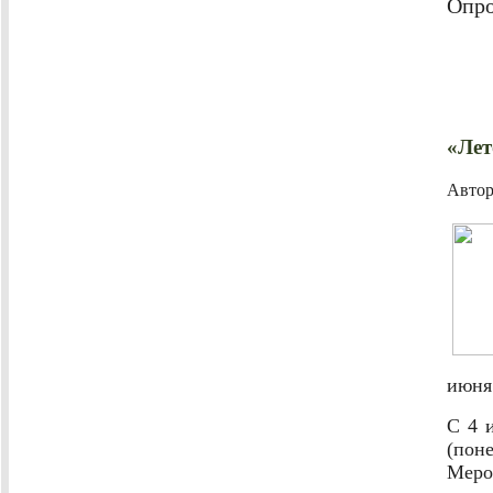
Опро
«Лет
Авто
июня
С 4 
(поне
Меро