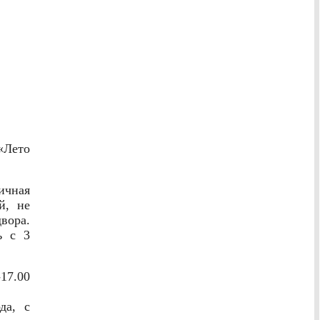
«Лето
ичная
й, не
вора.
ь с 3
17.00
да, с