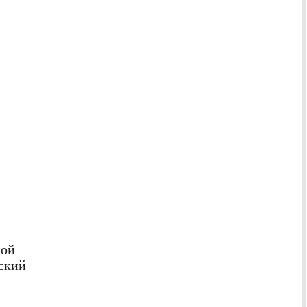
ной
ский