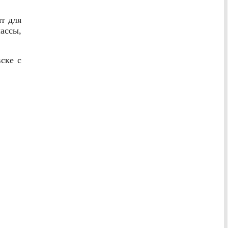
т для
ассы,
ске с