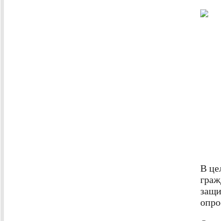
В це
граж
защи
опро