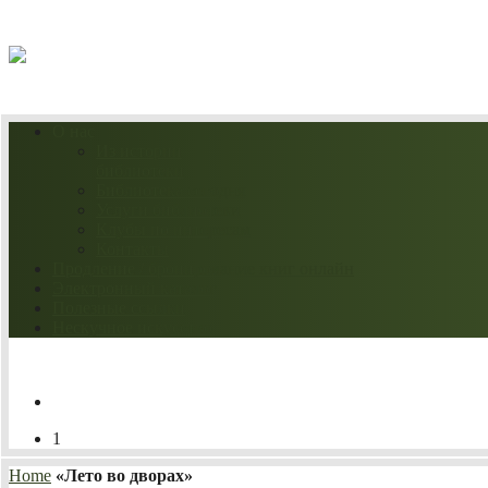
08.08.2026
О нас
Из истории
библиотеки
Библиотека сегодня
Услуги библиотеки
Клубы по интересам
Контакты
Продление / бронирование книг онлайн
Электронный каталог
Полезные ссылки
Нескучное искусство
1
Home
«Лето во дворах»