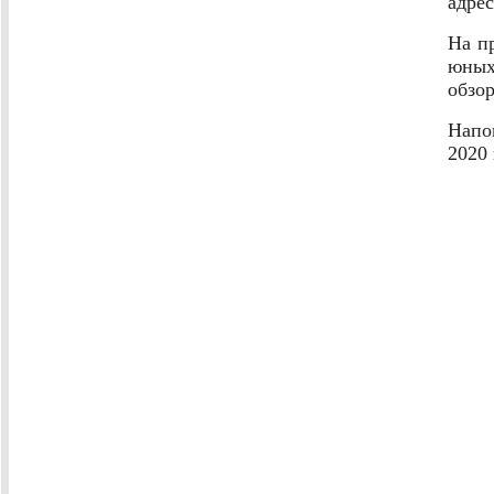
адре
На п
юных
обзо
Напо
2020 