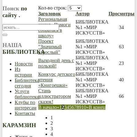
Поиск
по
Кол-во строк:
Заголовок
Автор
Просмотры
сайту .
Региональная
БИБЛИОТЕКА
акция «Помоги
№1 «МИР
34
собраться в
ИСКУССТВ»
школу»
Проект
БИБЛИОТЕКА
НАША
"Значимый
№1 «МИР
63
БИБЛИОТЕКА
взрослый"
ИСКУССТВ»
БИБЛИОТЕКА
Выходной день с
№1 «МИР
23
Новости
пользой!
ИСКУССТВ»
Из
Конкурс детского
БИБЛИОТЕКА
истории
чтения
№1 «МИР
40
Библиотека
«Книгоешки»
ИСКУССТВ»
сегодня
Стань
БИБЛИОТЕКА
Услуги
иллюстратором
№1 «МИР
66
библиотеки
сказок!
ИСКУССТВ»
Клубы по
В начало
«
1
2
3
4
5
6
7
8
9
10
»
В конец
интересам
Контакты
1
2
КАРАМЗИН
3
4
Жизнь и