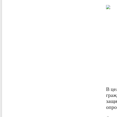
В це
граж
защи
опро