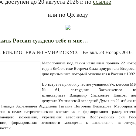
с доступен до 20 августа 2026 г. по
ссылке
или по QR коду
ить России суждено тебе и мне…
р: БИБЛИОТЕКА №1 «МИР ИСКУССТВ» вкл.
23 Ноябрь 2016
.
Мероприятие под таким названием прошло 22 нояб
года в библиотеке Встреча была приурочена Всеросс
дню призывника, который отмечается в России с 1992
Во встрече приняли участие учащиеся 9-х классов 
№61, сотрудник Засвияжского вое
комиссариата
Владимир Яковлевич
Квасов, по
депутата Ульяновской городской Думы по 21 избират
 Рашида Акрамовича Абдуллова Татьяна Петровна Неклюдова. Мероприят
ено в целях патриотического воспитания и формирования гражданствен
стающего поколения, укрепления авторитета Вооруженных сил Росс
ации, формирования готовности молодежи к выполнению конституц
ностей.