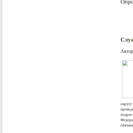
Опро
Служ
Авто
округу
провед
подра
Федер
обязан