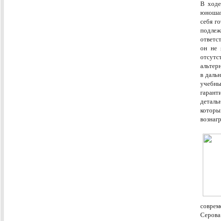
В ходе
юношам
себя г
подле
ответс
он не 
отсутс
альтер
в даль
учебны
гарант
деталь
которы
вознаг
соврем
Серова