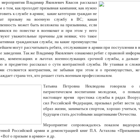
 мероприятия Владимир Яковлевич Квасов рассказал
 о том, как проходит призывная кампания; как нужно
отовить к службе в армии; какие категории граждан не
жат призыву на военную службу в ВС; какая
твенность может быть возложена на призывника, если
явился по повестке в военкомат и при этом у него
твуют уважительные причины для неявки; что такое
нативная гражданская служба; на какие преимущества
нейшем могут рассчитывать ребята, отслужившие в армии при поступлении в 
е заведения. Так же Владимир Яковлевич ознакомил ребят с правовой информ
иях, компенсациях и льготах военнослужащих срочной службы, а дальше
но и предметно рассказал о сути контрактной службы. Не утаивая и сложн
ми столкнется контрактник, не забывая при этом и о преимуществах, к
раждает страна тех, кто решает стать военным профессионалом.
Татьяна Петровна Неклюдова говорила о в
патриотическом воспитании молодежи, о повыш
настоящее время престижа службы в рядах Воор
сил Российской Федерации, призывал ребят вести з
образ жизни, заниматься спортом, хорошо учиться, 
будущем стать достойными защитниками Отечества.
Мероприятие сопровождалось показом видеорол
енной Российской армии и демонстрацией книг П.А. Астахова «Призывник
 «Всё о призыве в армию» и др.