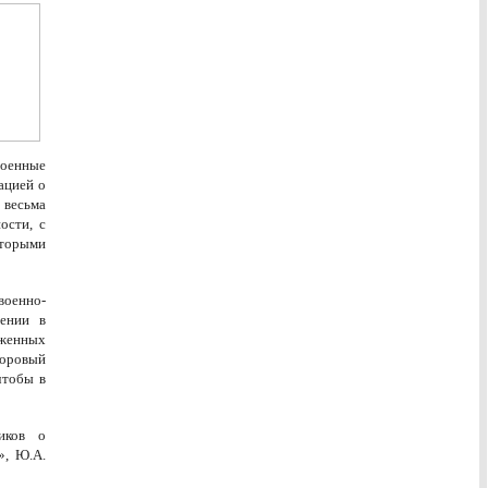
военные
ацией о
 весьма
ости, с
оторыми
оенно-
ении в
уженных
доровый
чтобы в
иков о
», Ю.А.