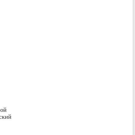
ной
ский