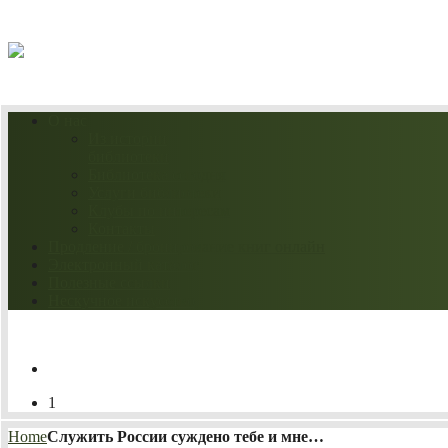
08.08.2026
О нас
Из истории
библиотеки
Библиотека сегодня
Услуги библиотеки
Клубы по интересам
Контакты
Продление / бронирование книг онлайн
Электронный каталог
Полезные ссылки
Нескучное искусство
1
Home
Служить России суждено тебе и мне…