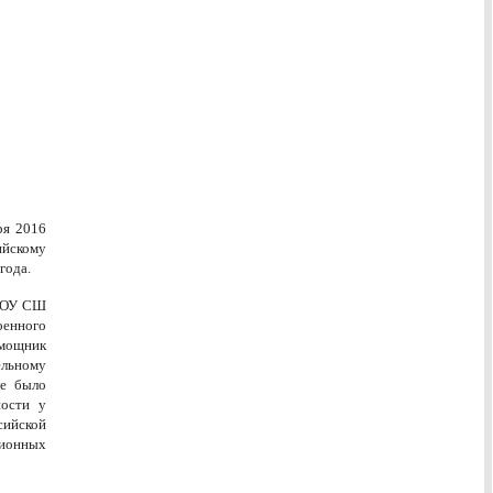
ря 2016
ийскому
 года.
МБОУ СШ
нного
мощник
ельному
ие было
ности у
ийской
ионных