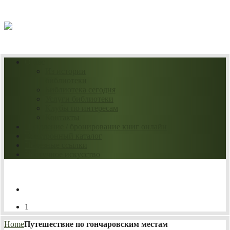
06.08.2026
О нас
Из истории
библиотеки
Библиотека сегодня
Услуги библиотеки
Клубы по интересам
Контакты
Продление / бронирование книг онлайн
Электронный каталог
Полезные ссылки
Нескучное искусство
1
Home
Путешествие по гончаровским местам