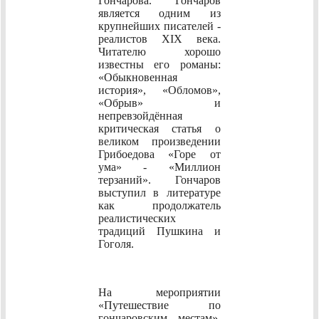
Гончарова. Гончаров
является одним из
крупнейших писателей -
реалистов XIX века.
Читателю хорошо
известны его романы:
«Обыкновенная
история», «Обломов»,
«Обрыв» и
непревзойдённая
критическая статья о
великом произведении
Грибоедова «Горе от
ума» - «Миллион
терзаний». Гончаров
выступил в литературе
как продолжатель
реалистических
традиций Пушкина и
Гоголя.
На мероприятии
«Путешествие по
гончаровским местам»,