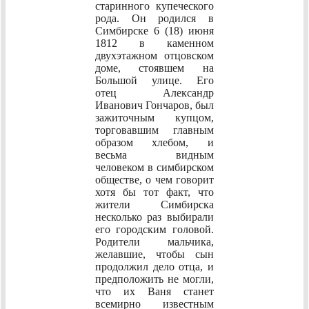
старинного купеческого
рода. Он родился в
Симбирске 6 (18) июня
1812 в каменном
двухэтажном отцовском
доме, стоявшем на
Большой улице. Его
отец Александр
Иванович Гончаров, был
зажиточным купцом,
торговавшим главным
образом хлебом, и
весьма видным
человеком в симбирском
обществе, о чем говорит
хотя бы тот факт, что
жители Симбирска
несколько раз выбирали
его городским головой.
Родители мальчика,
желавшие, чтобы сын
продолжил дело отца, и
предположить не могли,
что их Ваня станет
всемирно известным