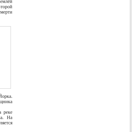
Землёй
второй
смерти
Йорка.
щника
а реке
на. На
ляется