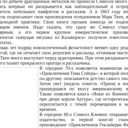
а по добыче драгоценных металлов не принесла Сэмюэлу много 
есь впервые он раскрывается как наблюдательный и остр
итель небольших памфлетов и рассказов. А в 1863 году в
ель подписывает свои произведения псевдонимом Марк Твен, 
доходной практики. Свои книги прозаик никогда не подп
оящим именем. Надо сказать, что сразу же Сэмюэл стано
лярным, а его первое крупное юмористическое произве
енитая скачущая лягушка из Калавераса» получило известно
штатах.
лько лет подряд новоиспеченный фельетонист меняет одну ре
угой, где он печатает свои рецензии и рассказы, оттачивая масте
Твен много выступает перед аудиториями. При этом раскрывает
его талант прекрасного оратора и рассказчика.
В середине 70-х появляется знаменитая и
«Приключения Тома Сойера», в которой нес
по-другому описывается детство самого пис
Затем свет увидела повесть «Принц и н
пришедшаяся по вкусу американскому на
Также появляется книга «Янки из Коннек
при дворе короля Артура», где историческа
переплетается с темой перемещения в м
времени.
В середине 80-х Сэмюэл Клеменс открывае
издательство, и первой книгой стано
произведение «Приключения Гекльберри Ф