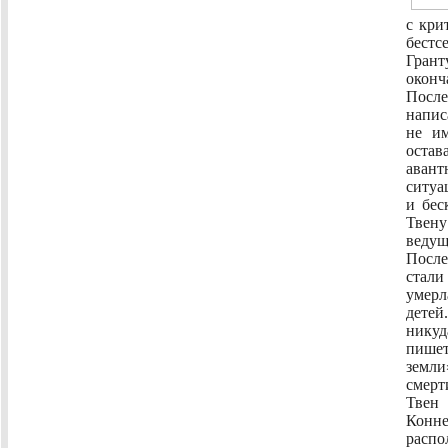
с кри
бест
Грант
оконч
Посл
напи
не им
ост
авант
ситуа
и бес
Твену
ведущ
Посл
стали
умерл
детей
никуд
пишет
земл
смерт
Твен
Конн
распо