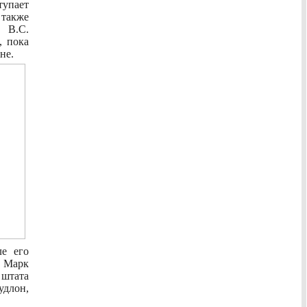
тупает
 также
 В.С.
, пока
не.
е его
. Марк
штата
длон,