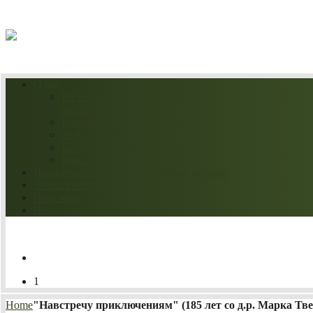
09.08.2026
О нас
Из истории
библиотеки
Библиотека сегодня
Услуги библиотеки
Клубы по интересам
Контакты
Продление / бронирование книг онлайн
Электронный каталог
Полезные ссылки
Нескучное искусство
1
Home
"Навстречу приключениям" (185 лет со д.р. Марка Тве