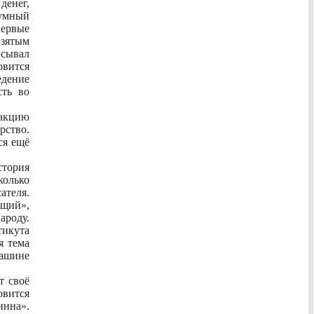
денег,
оумный
первые
взятым
исывал
вится
дение
сть во
дакцию
рство.
ся ещё
стория
колько
ателя.
ищий»,
роду.
тикута
я тема
ашине
т своё
вится
инна».