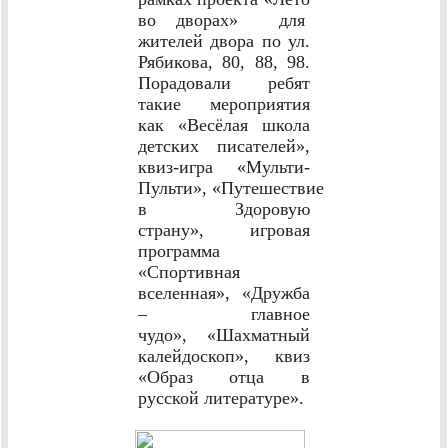
во дворах» для
жителей двора по ул.
Рябикова, 80, 88, 98.
Порадовали ребят
такие мероприятия
как
«Весёлая школа
детских писателей»,
к
виз-игра «Мульти-
Пульти»,
«Путешествие
в Здоровую
страну»,
игровая
программа
«Спортивная
вселенная»,
«Дружба
– главное
чудо»,
«Шахматный
калейдоскоп», к
виз
«Образ отца в
русской литературе».