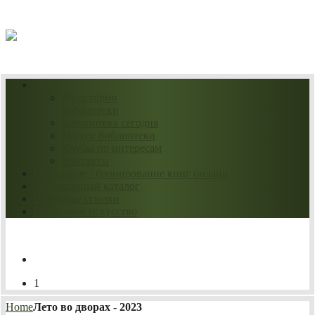
08.08.2026
О нас
Из истории
библиотеки
Библиотека сегодня
Услуги библиотеки
Клубы по интересам
Контакты
Продление / бронирование книг онлайн
Электронный каталог
Полезные ссылки
Нескучное искусство
1
Home
Лето во дворах - 2023