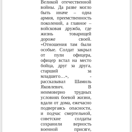
Великой отечественной
войны. Да разве могло
быть иначе – одна
армия, преемственность
поколений, а главное –
войсковая дружба, где
жизнь товарищей
дороже своей.
«Отношения там были
особые. Солдат закрыл
от пули офицера,
офицер встал на место
бойца, друг за друга,
старший за
младшего…», -
рассказывал Шамиль
Яковлевич. В
неимоверно трудных
условиях боевой жизни,
вдали от дома, ежечасно
подвергаясь опасности,
и подчас смертельной,
советские солдаты
сохранили верность
военной присяге,