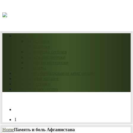
09.08.2026
О нас
Из истории
библиотеки
Библиотека сегодня
Услуги библиотеки
Клубы по интересам
Контакты
Продление / бронирование книг онлайн
Электронный каталог
Полезные ссылки
Нескучное искусство
1
Home
Память и боль Афганистана