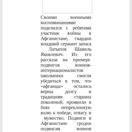
Своими военными
воспоминаниями
поделился с ребятами
участник войны в
Афганистане, гвардии
младший сержант запаса
Латыпов Шамиль
Яковлевич. Из его
рассказа на примере
подвигов воинов-
интернационалистов
школьники смогли
убедиться в том, что
«афганцы» остались
верны долгу и
традициям старших
поколений, проявили в
боях непреклонную
волю к победе, отвагу и
мужество. Подвиги в
Афганистане сродни
подвигам воинов