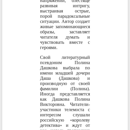
напряжении, блестяще
развивая интригу,
выстраивая острые,
порой парадоксальные
ситуации. Автор создает
живые запоминающиеся
образы, заставляет
читателя думать и
чувствовать вместе с
героями.
Свой литературный
псевдоним Полина
Дашкова выбрала по
имени младшей дочери
Даша (Дашкова) и
производную от своей
фамилии (Полина).
Иногда представляется
как Дашкова Полина
Викторовна. Читатели-
участники телемоста с
интересом слушали
российскую «королеву
детектива» и ждут от