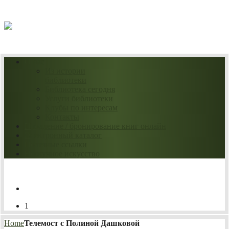
08.08.2026
О нас
Из истории
библиотеки
Библиотека сегодня
Услуги библиотеки
Клубы по интересам
Контакты
Продление / бронирование книг онлайн
Электронный каталог
Полезные ссылки
Нескучное искусство
1
Home
Телемост с Полиной Дашковой