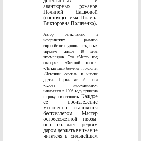
детективных и
авантюрных романов
Полиной Дашковой
(настоящее имя Полина
Викторовна Поляченко).
Автор детективных и
исторических романов
европейского уровня, изданных
тиражом свыше 10 млн.
экземпляров. Это «Место под
солнцем», «Золотой песок»,
«Легкие шаги безумия», трилогия
«Источник счастья» и многие
другие. Первая же её книга
«Кровь нерожденных»,
написанная в 1996 году принесла
Каждое
широкую известность.
ее произведение
мгновенно становится
бестселлером. Мастер
остросюжетной прозы,
она обладает редким
даром держать внимание
читателя в сильнейшем