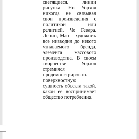
светящиеся, линии
рисунка. Но Уорхол
никогда не связывал
свои произведения с
политикой или
религией. Че Гевара,
Ленин, Мао – художник
все низводил до некого
узнаваемого бренда,
элемента массового
производства. В своем
творчестве Уорхол
стремился
продемонстрировать
поверхностную
сущность объекта такой,
какой ее воспринимает
общество потребления.