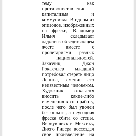
тему как
противопоставление
капитализма и
коммунизма. В одном из
эпизодов, изображенных
на фреске, Владимир
Ильич складывает
ладони в объединяющем
жесте вместе с
пролетариями разных
национальностей.
Заказчик, Джон
Рокфеллер младший
потребовал стереть лицо
Ленина, заменив его
неизвестным человеком.
Художник отказался
вносить какие-либо
изменения в сою работу,
после чего был уволен
без оплаты, а неугодная
фреска сбита со стены.
Вернувшись в Мексику,
Диего Ривера воссоздал
свое произведение на