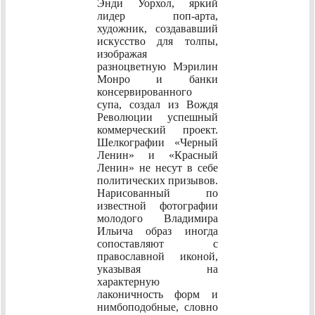
Энди Уорхол, яркий
лидер поп-арта,
художник, создававший
искусство для толпы,
изображая
разноцветную Мэрилин
Монро и банки
консервированного
супа, создал из Вождя
Революции успешный
коммерческий проект.
Шелкографии «Черный
Ленин» и «Красный
Ленин» не несут в себе
политических призывов.
Нарисованный по
известной фотографии
молодого Владимира
Ильича образ иногда
сопоставляют с
православной иконой,
указывая на
характерную
лаконичность форм и
нимбоподобные, словно