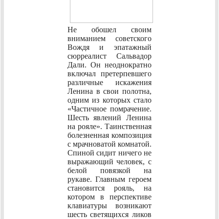
Не обошел своим
вниманием советского
Вождя и эпатажный
сюрреалист Сальвадор
Дали. Он неоднократно
включал претерпевшего
различные искажения
Ленина в свои полотна,
одним из которых стало
«Частичное помрачение.
Шесть явлений Ленина
на рояле». Таинственная
болезненная композиция
с мрачноватой комнатой.
Спиной сидит ничего не
выражающий человек, с
белой повязкой на
рукаве. Главным героем
становится рояль, на
котором в перспективе
клавиатуры возникают
шесть светящихся ликов