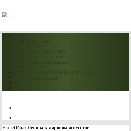
07.08.2026
О нас
Из истории
библиотеки
Библиотека сегодня
Услуги библиотеки
Клубы по интересам
Контакты
Продление / бронирование книг онлайн
Электронный каталог
Полезные ссылки
Нескучное искусство
1
Home
Образ Ленина в мировом искусстве