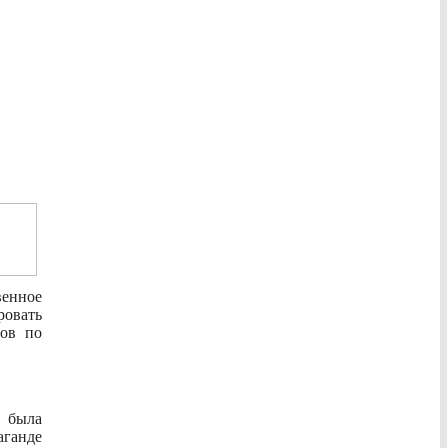
енное
ровать
лов по
 была
аганде