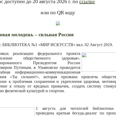
с доступен до 20 августа 2026 г. по
ссылке
или по QR коду
овая молодежь – сильная Россия
р: БИБЛИОТЕКА №1 «МИР ИСКУССТВ» вкл.
02 Август 2019
.
мках реализации федерального проекта
епление общественного здоровья»,
иированного Президентом России
миром Путиным, в Ульяновске проводится
табная информационно-коммуникационная
ания «Ты сильнее!», которая призвана привлечь обществ
ние к проблемам сохранения и укрепления здоровья, мотиви
ение к отказу от вредных привычек, создать систему стиму
ию физической культурой и спортом.
1 августа для читателей библиотеки
проведена краткая беседа-диалог по проп