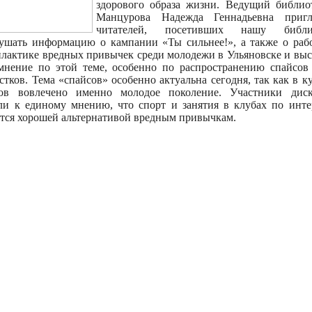
здорового образа жизни. Ведущий библио
Манцурова Надежда Геннадьевна пригл
читателей, посетивших нашу библио
ушать информацию о кампании «Ты сильнее!», а также о раб
лактике вредных привычек среди молодежи в Ульяновске и выс
мнение по этой теме, особенно по распространению спайсов
стков. Тема «спайсов» особенно актуальна сегодня, так как в к
сов вовлечено именно молодое поколение. Участники диск
и к единому мнению, что спорт и занятия в клубах по инте
тся хорошей альтернативой вредным привычкам.