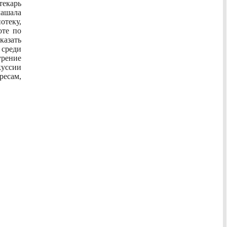
текарь
ашала
теку,
оте по
казать
 среди
урение
уссии
ресам,