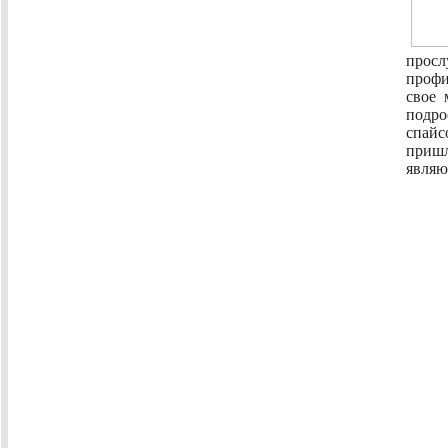
просл
профи
свое 
подро
спай
пришл
являю