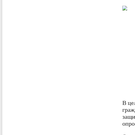
В це
граж
защи
опро