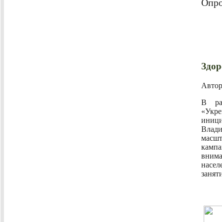
Опро
Здор
Авто
В ра
«Укр
иниц
Влади
масш
камп
внима
насел
занят