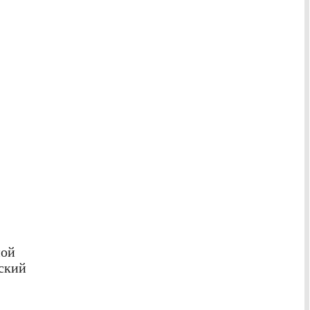
ной
ский