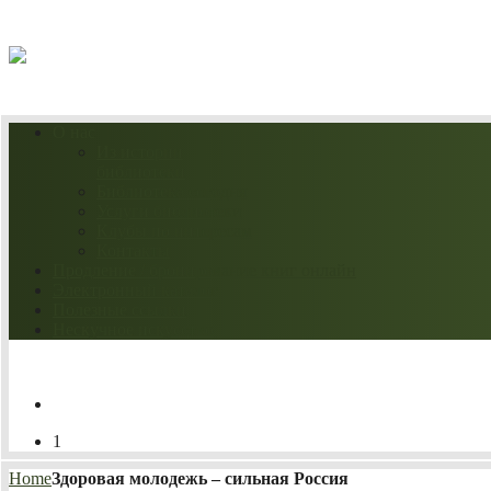
09.08.2026
О нас
Из истории
библиотеки
Библиотека сегодня
Услуги библиотеки
Клубы по интересам
Контакты
Продление / бронирование книг онлайн
Электронный каталог
Полезные ссылки
Нескучное искусство
1
Home
Здоровая молодежь – сильная Россия