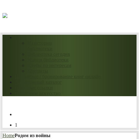
07.08.2026
О нас
Из истории
библиотеки
Библиотека сегодня
Услуги библиотеки
Клубы по интересам
Контакты
Продление / бронирование книг онлайн
Электронный каталог
Полезные ссылки
Нескучное искусство
1
Home
Родом из войны