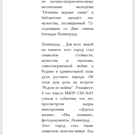
по военно-патриотическому
воспитанию молодёжи
"Отчизны верные сыны"
в
библиотеке
прошёл час
мужества, посвященный 72-
годовщине со Дню снятия
блокады Ленинграда.
Ленинград… Для всех людей
на планете этот город стал
символом стойкости,
мужества и героизма,
самоотверженной любви к
Родине и удивительной силы
духа русского народа. Об
этом шла речь на встрече
"Родом из войны". Учащиеся
4 «а» класса МБОУ СШ №61
узнали о событиях тех лет,
просмотрели кадры
кинохроники «Дорога
жизни», «Мы помним»,
фотодокументы. Ленинград…
Этот город стал также
символом неисчислимых бед