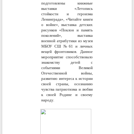
подготовлены книжные
выставки «Летопись
стойкости и героизма
Ленинграда», «Читайте книги
о войне», выставка детских
рисунков «Поклон и память
поколений», выставка
военной атрибутики из музея
МБОУ СШ №61 и личных
вещей фронтовиков. Данное
мероприятие способствовало
знакомству детей с
событиями Великой
Отечественной войны,
развитию интереса к истории
своей страны, осознанию
чувства патриотизма и любви
к своей Родине и своему
народу.