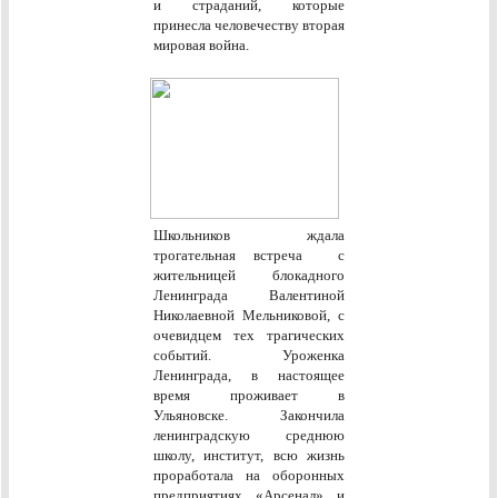
и страданий, которые
принесла человечеству вторая
мировая война.
Школьников ждала
трогательная встреча с
жительницей блокадного
Ленинграда Валентиной
Николаевной Мельниковой, с
очевидцем тех трагических
событий. Уроженка
Ленинграда, в настоящее
время проживает в
Ульяновске. Закончила
ленинградскую среднюю
школу, институт, всю жизнь
проработала на оборонных
предприятиях «Арсенал» и