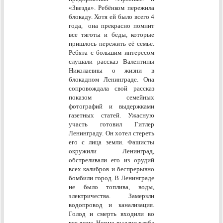
«Звезда». Ребёнком пережила
блокаду. Хотя ей было всего 4
года, она прекрасно помнит
все тяготы и беды, которые
пришлось пережить её семье.
Ребята с большим интересом
слушали рассказ Валентины
Николаевны о жизни в
блокадном Ленинграде. Она
сопровождала свой рассказ
показом семейных
фотографий и выдержками
газетных статей. Ужасную
участь готовил Гитлер
Ленинграду. Он хотел стереть
его с лица земли. Фашисты
окружили Ленинград,
обстреливали его из орудий
всех калибров и беспрерывно
бомбили город. В Ленинграде
не было топлива, воды,
электричества. Замерзли
водопровод и канализация.
Голод и смерть входили во
все дома. Норма выдачи хлеба