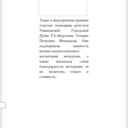
Также в мероприятии приняла
участие: помощник депутата
Ульяновской Городской
Думы Р.А.Абдуллова -Татьяна
Петровна Неклюдова. Она
подчеркнула важность
военно-патриотического
воспитания молодежи, а
также высказала слова
благодарности ветеранам за
их мужество, отвагу и
стойкость.