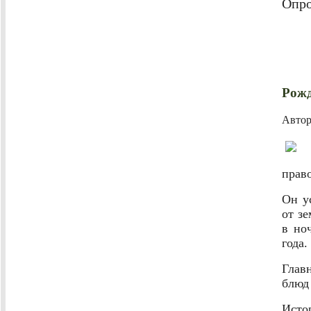
Опро
Рожд
Авто
прав
Он у
от з
в но
года.
Глав
блюд
Исто