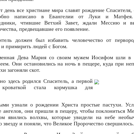
от день все христиане мира славят рождение Спасителя, 
робно написано в Евангелии от Луки и Матфея.
едники, чтившие Ветхий Завет, ждали Мессию и в
очества, предвещавшие его появление.
итель должен был избавить человечество от перворо
а и примирить людей с Богом.
менная Дева Мария со своим мужем Иосифом шли в 
еем. Они остановились на ночь в пещере, куда при неп
хи загоняли скот.
но здесь родился Спаситель, а первой
 кроваткой стала кормушка для
вец.
ыми узнали о рождении Христа простые пастухи. Ус
е ангелов, они пришли в пещеру, чтобы поклониться Ме
ом явились волхвы, которые увидели на небе необы
ю звезду и поняли, что Великое Пророчество свершилось