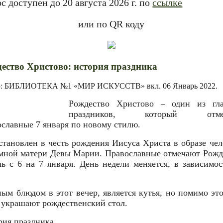
с доступен до 20 августа 2026 г. по
ссылке
или по QR коду
ество Христово: история праздника
р: БИБЛИОТЕКА №1 «МИР ИСКУССТВ» вкл.
06 Январь 2022
.
Рождество Христово – один из гл
праздников, который отме
ославные 7 января по новому стилю.
становлен в честь рождения Иисуса Христа в образе чел
емной матери Девы Марии. Православные отмечают Рожд
чь с 6 на 7 января. День недели меняется, в зависимос
ным блюдом в этот вечер, является кутья, но помимо это
 украшают рождественский стол.
рия праздника.