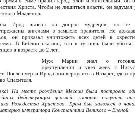
о время в Риме правил Ирод. Злой и мнительный, он б
ествия Христа. Чтобы не лишиться власти, он задумал 
енного Младенца.
чала Ирод вызвал на допрос мудрецов, но те 
упреждены ангелами о замысле правителя. Не дожда
вов, он приказал уничтожить всех детей в окрестн
еема. В Библии сказано, что в ту ночь были убиты 
нцев в возрасте до 2 лет.
Муж Марии знал о готовящ
преступлении и увез жену с Иису
т. После смерти Ирода они вернулись в Назарет, где и 
тво Спасителя.
вка! На месте рождения Мессии была построена од
ейших действующих церквей, которая получила наз
лика Рождества Христова. Храм был заложен в начал
 матерью императора Константина Великого – Еленой.