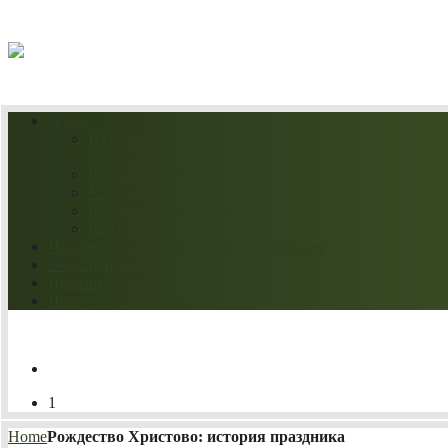
07.08.2026
О нас
Из истории
библиотеки
Библиотека сегодня
Услуги библиотеки
Клубы по интересам
Контакты
Продление / бронирование книг онлайн
Электронный каталог
Полезные ссылки
Нескучное искусство
1
Home
Рождество Христово: история праздника