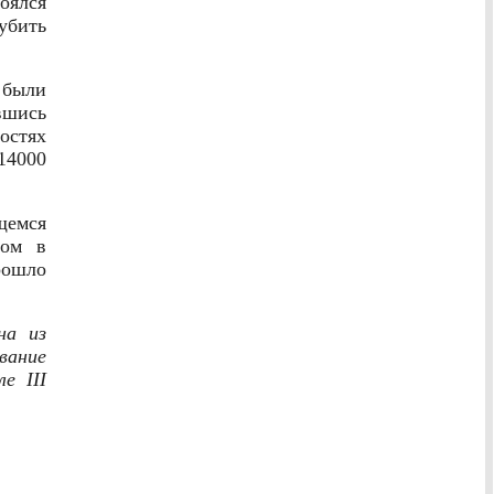
оялся
убить
были
вшись
остях
14000
емся
сом в
прошло
на из
вание
е III