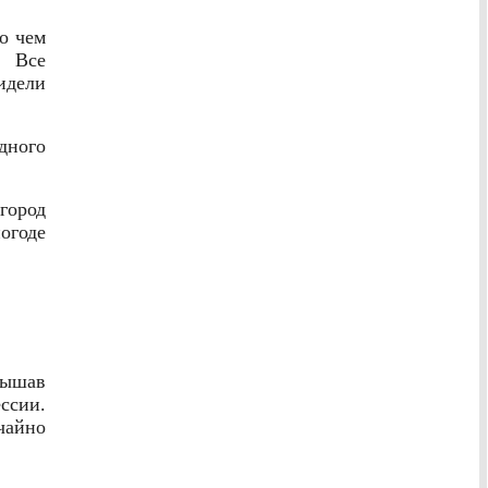
о чем
 Все
идели
дного
город
огоде
лышав
ссии.
чайно
.