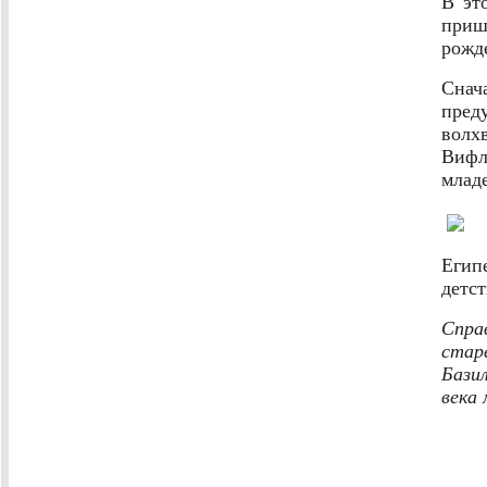
В эт
приш
рожд
Сна
пред
волх
Вифл
младе
Египе
детс
С
пра
стар
Бази
века