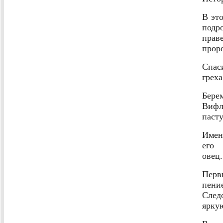
В эт
под
прав
прор
Спас
грех
Бере
Вифл
пасту
Имен
его
о
Перв
пени
След
ярку