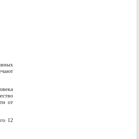
авных
чают
овека
ество
ти от
го 12