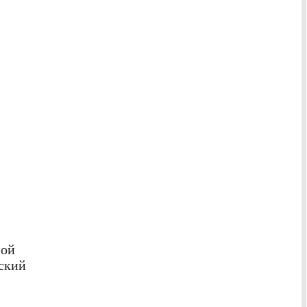
ной
ский