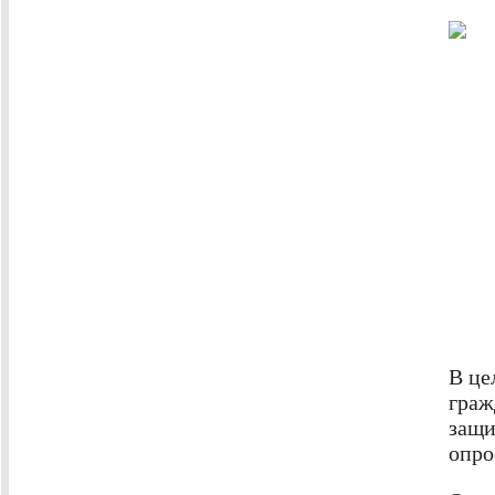
В це
граж
защи
опро