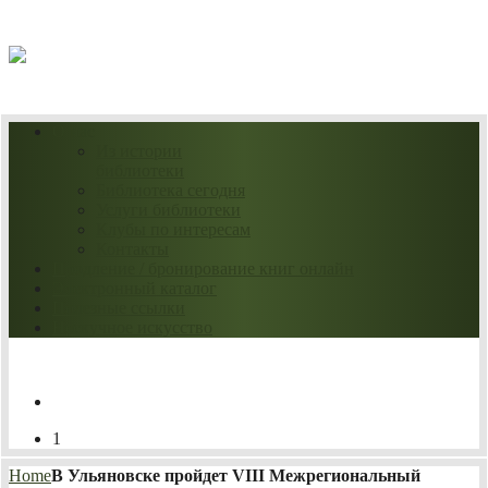
06.08.2026
О нас
Из истории
библиотеки
Библиотека сегодня
Услуги библиотеки
Клубы по интересам
Контакты
Продление / бронирование книг онлайн
Электронный каталог
Полезные ссылки
Нескучное искусство
1
Home
В Ульяновске пройдет VIII Межрегиональный