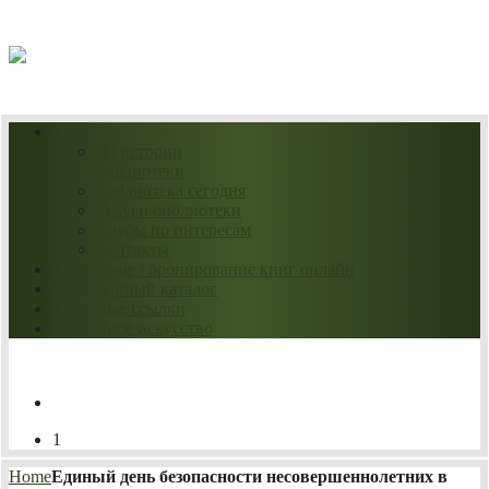
07.08.2026
О нас
Из истории
библиотеки
Библиотека сегодня
Услуги библиотеки
Клубы по интересам
Контакты
Продление / бронирование книг онлайн
Электронный каталог
Полезные ссылки
Нескучное искусство
1
Home
Единый день безопасности несовершеннолетних в