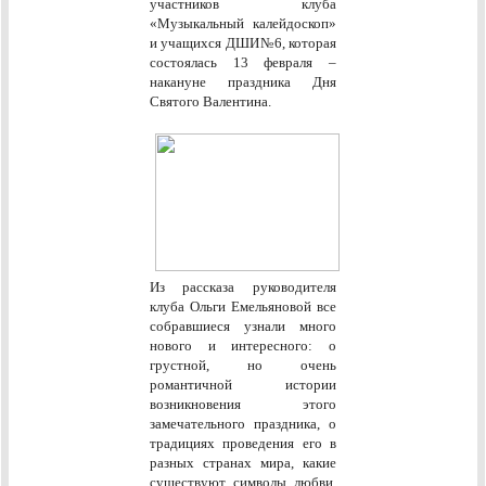
участников клуба
«Музыкальный калейдоскоп»
и учащихся ДШИ№6, которая
состоялась 13 февраля –
накануне праздника Дня
Святого Валентина.
Из рассказа руководителя
клуба Ольги Емельяновой все
собравшиеся узнали много
нового и интересного: о
грустной, но очень
романтичной истории
возникновения этого
замечательного праздника, о
традициях проведения его в
разных странах мира, какие
существуют символы любви,