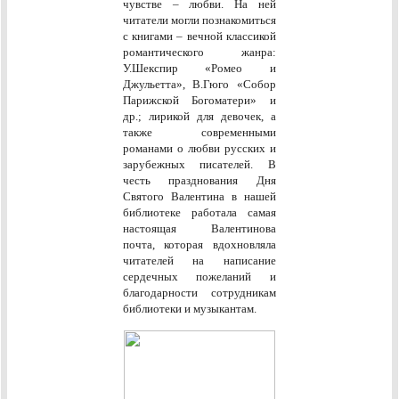
чувстве – любви. На ней
читатели могли познакомиться
с книгами – вечной классикой
романтического жанра:
У.Шекспир «Ромео и
Джульетта», В.Гюго «Собор
Парижской Богоматери» и
др.; лирикой для девочек, а
также современными
романами о любви русских и
зарубежных писателей. В
честь празднования Дня
Святого Валентина в нашей
библиотеке работала самая
настоящая Валентинова
почта, которая вдохновляла
читателей на написание
сердечных пожеланий и
благодарности сотрудникам
библиотеки и музыкантам.