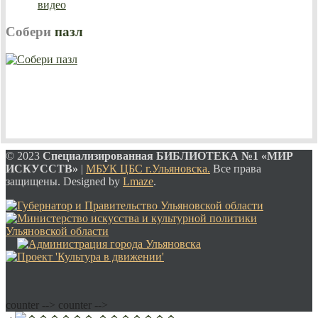
видео
Собери
пазл
© 2023
Специализированная
БИБЛИОТЕКА №1 «МИР
ИСКУССТВ»
|
МБУК ЦБС г.Ульяновска.
Все права
защищены. Designed by
Lmaze
.
counter -->
counter -->