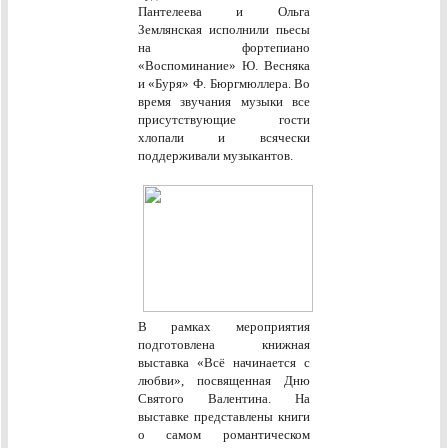
Пантелеева и Ольга
Землянская исполнили пьесы
на фортепиано
«Воспоминание» Ю. Весняка
и «Буря» Ф. Бюргмюллера. Во
время звучания музыки все
присутствующие гости
хлопали и всячески
поддерживали музыкантов.
В рамках мероприятия
подготовлена книжная
выставка «Всё начинается с
любви», посвященная Дню
Святого Валентина. На
выставке представлены книги
о самом романтическом