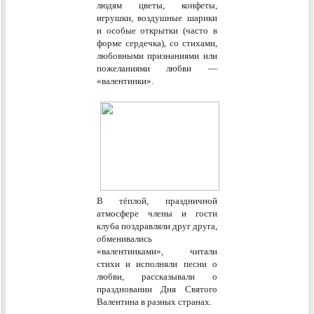
людям цветы, конфеты,
игрушки, воздушные шарики
и особые открытки (часто в
форме сердечка), со стихами,
любовными признаниями или
пожеланиями любви —
«валентинки».
В тёплой, праздничной
атмосфере члены и гости
клуба поздравляли друг друга,
обменивались
«валентинками», читали
стихи и исполняли песни о
любви, рассказывали о
праздновании Дня Святого
Валентина в разных странах.