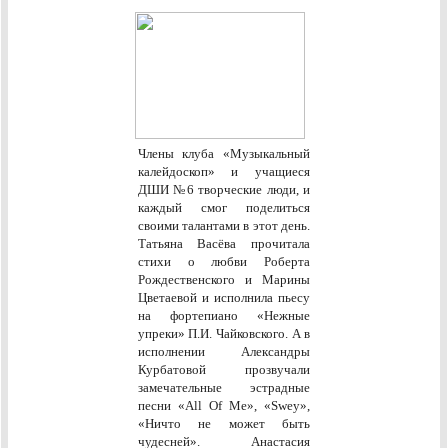
Члены клуба «Музыкальный
калейдоскоп» и учащиеся
ДШИ №6 творческие люди, и
каждый смог поделиться
своими талантами в этот день.
Татьяна Васёва прочитала
стихи о любви Роберта
Рождественского и Марины
Цветаевой и исполнила пьесу
на фортепиано «Нежные
упреки» П.И. Чайковского. А в
исполнении Александры
Курбатовой прозвучали
замечательные эстрадные
песни «All Of Me», «Swey»,
«Ничто не может быть
чудесней». Анастасия