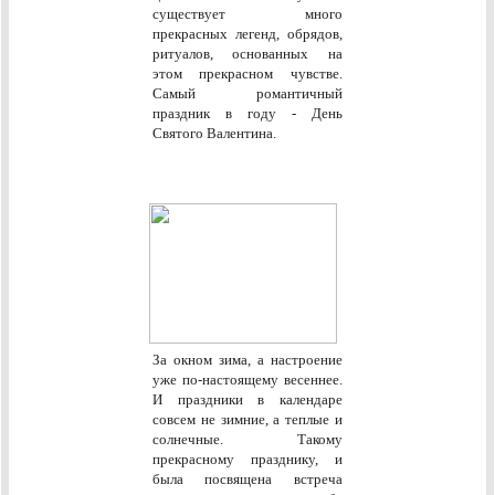
существует много
прекрасных легенд, обрядов,
ритуалов, основанных на
этом прекрасном чувстве.
Самый романтичный
праздник в году - День
Святого Валентина.
За окном зима, а настроение
уже по-настоящему весеннее.
И праздники в календаре
совсем не зимние, а теплые и
солнечные. Такому
прекрасному празднику, и
была посвящена встреча