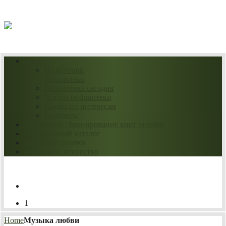
09.08.2026
О нас
Из истории
библиотеки
Библиотека сегодня
Услуги библиотеки
Клубы по интересам
Контакты
Продление / бронирование книг онлайн
Электронный каталог
Полезные ссылки
Нескучное искусство
1
Home
Музыка любви