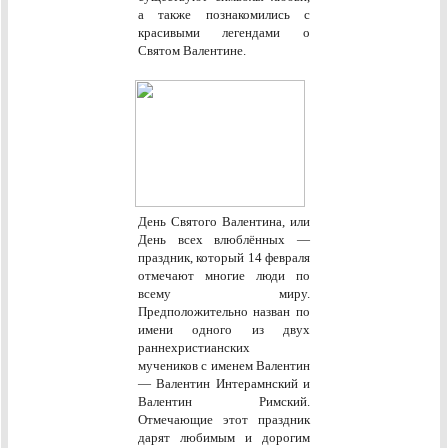
а также познакомились с
красивыми легендами о
Святом Валентине.
День Святого Валентина, или
День всех влюблённых —
праздник, который 14 февраля
отмечают многие люди по
всему миру.
Предположительно назван по
имени одного из двух
раннехристианских
мучеников с именем Валентин
— Валентин Интерамнский и
Валентин Римский.
Отмечающие этот праздник
дарят любимым и дорогим