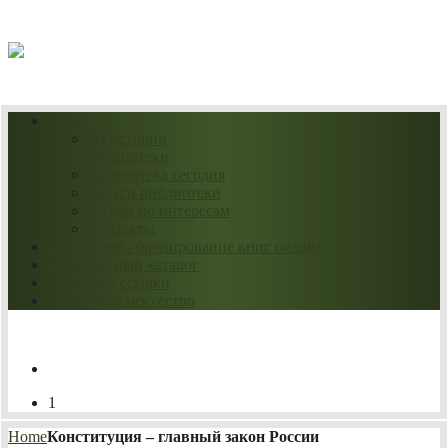
07.08.2026
О нас
Из истории
библиотеки
Библиотека сегодня
Услуги библиотеки
Клубы по интересам
Контакты
Продление / бронирование книг онлайн
Электронный каталог
Полезные ссылки
Нескучное искусство
1
Home
Конституция – главный закон России