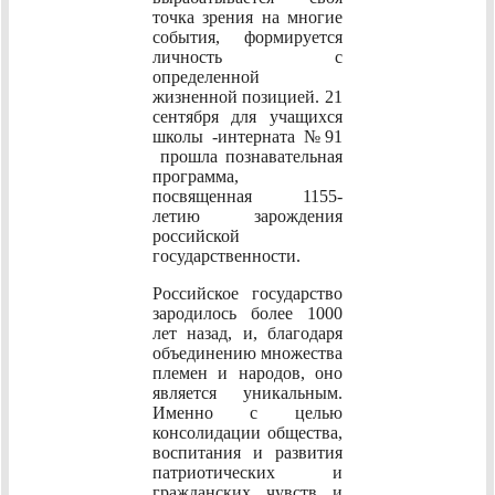
точка зрения на многие
события, формируется
личность с
определенной
жизненной позицией. 21
сентября для учащихся
школы -интерната №91
прошла познавательная
программа,
посвященная 1155-
летию зарождения
российской
государственности.
Российское государство
зародилось более 1000
лет назад, и, благодаря
объединению множества
племен и народов, оно
является уникальным.
Именно с целью
консолидации общества,
воспитания и развития
патриотических и
гражданских чувств и