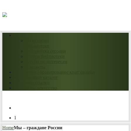
07.08.2026
О нас
Из истории
библиотеки
Библиотека сегодня
Услуги библиотеки
Клубы по интересам
Контакты
Продление / бронирование книг онлайн
Электронный каталог
Полезные ссылки
Нескучное искусство
1
Home
Мы – граждане России