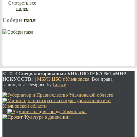
Смотреть все
видео
Собери
пазл
© 2023
Специализированная
БИБЛИОТЕКА №1 «МИР
ИСКУССТВ»
|
МБУК ЦБС г.Ульяновска.
Все права
защищены. Designed by
Lmaze
.