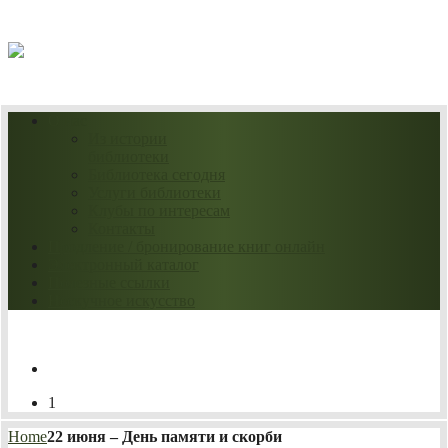
08.08.2026
О нас
Из истории
библиотеки
Библиотека сегодня
Услуги библиотеки
Клубы по интересам
Контакты
Продление / бронирование книг онлайн
Электронный каталог
Полезные ссылки
Нескучное искусство
1
Home
22 июня – День памяти и скорби