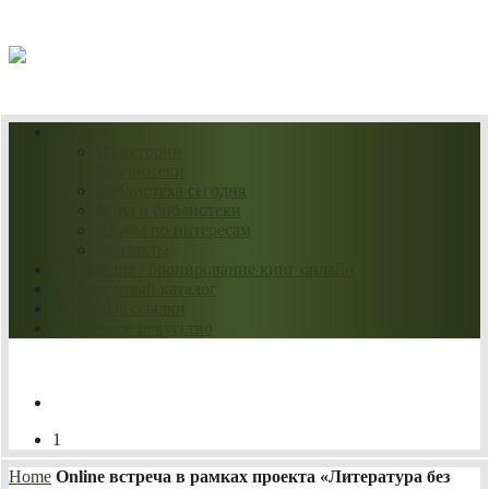
06.08.2026
О нас
Из истории
библиотеки
Библиотека сегодня
Услуги библиотеки
Клубы по интересам
Контакты
Продление / бронирование книг онлайн
Электронный каталог
Полезные ссылки
Нескучное искусство
1
Home
Online встреча в рамках проекта «Литература без