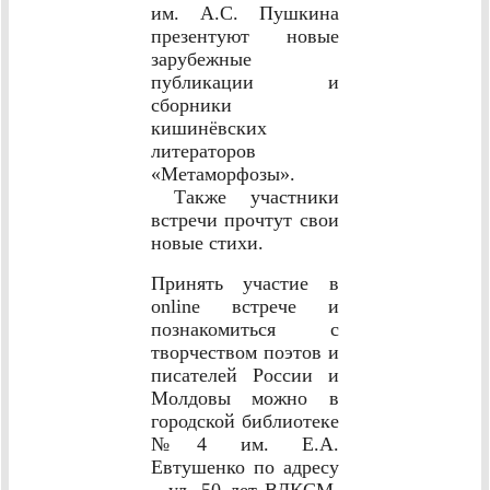
им. А.С. Пушкина
презентуют новые
зарубежные
публикации и
сборники
кишинёвских
литераторов
«Метаморфозы».
Также участники
встречи прочтут свои
новые стихи.
Принять участие в
оnline встрече и
познакомиться с
творчеством поэтов и
писателей России и
Молдовы можно в
городской библиотеке
№4 им. Е.А.
Евтушенко по адресу
– ул. 50 лет ВЛКСМ,