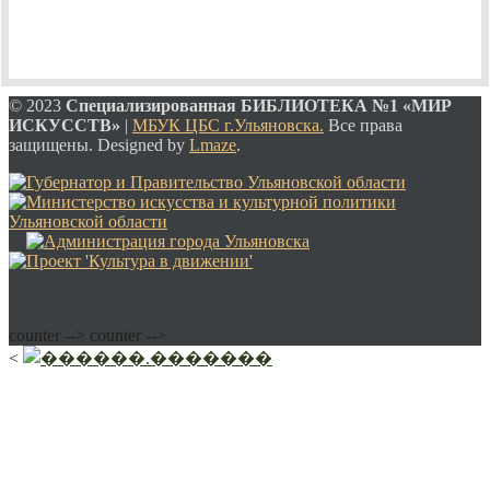
© 2023
Специализированная
БИБЛИОТЕКА №1 «МИР
ИСКУССТВ»
|
МБУК ЦБС г.Ульяновска.
Все права
защищены. Designed by
Lmaze
.
counter -->
counter -->
<