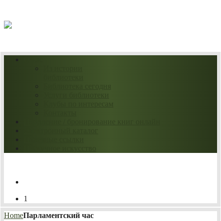
07.08.2026
О нас
Из истории
библиотеки
Библиотека сегодня
Услуги библиотеки
Клубы по интересам
Контакты
Продление / бронирование книг онлайн
Электронный каталог
Полезные ссылки
Нескучное искусство
1
Home
Парламентский час