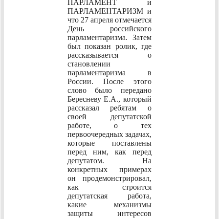
ПАРЛАМЕНТ и
ПАРЛАМЕНТАРИЗМ и
что 27 апреля отмечается
День российского
парламентаризма. Затем
был показан ролик, где
рассказывается о
становлении
парламентаризма в
России. После этого
слово было передано
Бересневу Е.А., который
рассказал ребятам о
своей депутатской
работе, о тех
первоочередных задачах,
которые поставлены
перед ним, как перед
депутатом. На
конкретных примерах
он продемонстрировал,
как строится
депутатская работа,
какие механизмы
защиты интересов