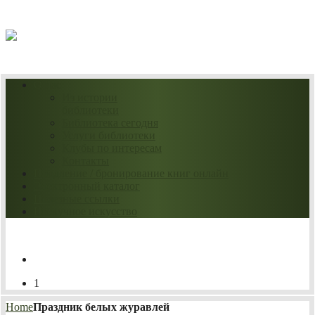
08.08.2026
О нас
Из истории
библиотеки
Библиотека сегодня
Услуги библиотеки
Клубы по интересам
Контакты
Продление / бронирование книг онлайн
Электронный каталог
Полезные ссылки
Нескучное искусство
1
Home
Праздник белых журавлей