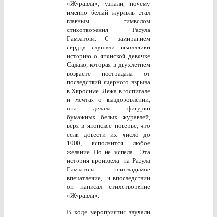
«Журавли»; узнали, почему
именно белый журавль стал
главным символом
стихотворения Расула
Гамзатова. С замиранием
сердца слушали школьники
историю о японской девочке
Садако, которая в двухлетнем
возрасте пострадала от
последствий ядерного взрыва
в Хиросиме. Лежа в госпитале
и мечтая о выздоровлении,
она делала фигурки
бумажных белых журавлей,
веря в японское поверье, что
если довести их число до
1000, исполнится любое
желание. Но не успела... Эта
история произвела на Расула
Гамзатова неизгладимое
впечатление, и впоследствии
он написал стихотворение
«Журавли».
В ходе мероприятия звучали