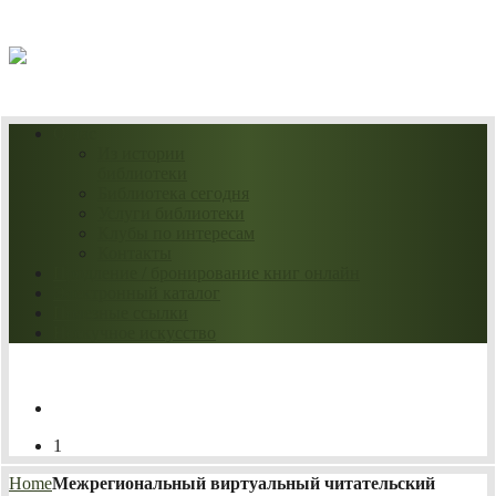
08.08.2026
О нас
Из истории
библиотеки
Библиотека сегодня
Услуги библиотеки
Клубы по интересам
Контакты
Продление / бронирование книг онлайн
Электронный каталог
Полезные ссылки
Нескучное искусство
1
Home
Межрегиональный виртуальный читательский