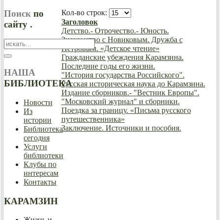
Поиск
по
Кол-во строк:
Заголовок
сайту .
Детство.- Отрочество.- Юность.
Знакомство с Новиковым. Дружба с
Петровым. «Детское чтение»
Гражданские убеждения Карамзина.
Последние годы его жизни.
НАША
"История государства Российского".
БИБЛИОТЕКА
Русская историческая наука до Карамзина.
Издание сборников.- "Вестник Европы".
"Московский журнал" и сборники.
Новости
Поездка за границу. «Письма русского
Из
путешественника»
истории
Заключение. Источники и пособия.
Библиотека
сегодня
Услуги
библиотеки
Клубы по
интересам
Контакты
КАРАМЗИН
Жизнь и