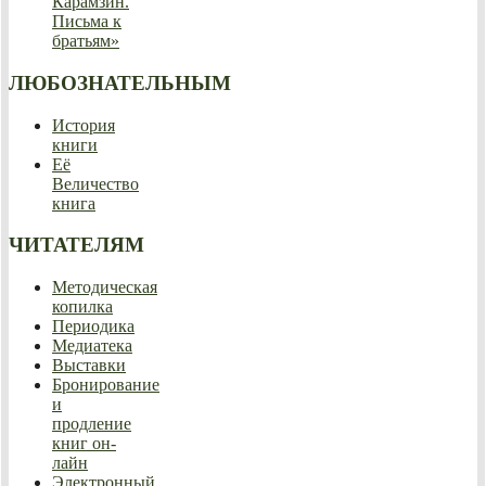
Карамзин.
Письма к
братьям»
ЛЮБОЗНАТЕЛЬНЫМ
История
книги
Её
Величество
книга
ЧИТАТЕЛЯМ
Методическая
копилка
Периодика
Медиатека
Выставки
Бронирование
и
продление
книг он-
лайн
Электронный