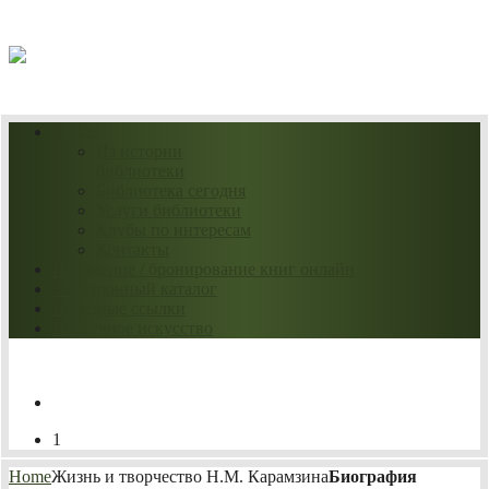
09.08.2026
О нас
Из истории
библиотеки
Библиотека сегодня
Услуги библиотеки
Клубы по интересам
Контакты
Продление / бронирование книг онлайн
Электронный каталог
Полезные ссылки
Нескучное искусство
1
Home
Жизнь и творчество Н.М. Карамзина
Биография