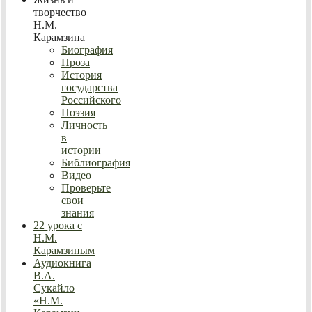
творчество
Н.М.
Карамзина
Биография
Проза
История
государства
Российского
Поэзия
Личность
в
истории
Библиография
Видео
Проверьте
свои
знания
22 урока с
Н.М.
Карамзиным
Аудиокнига
В.А.
Сукайло
«Н.М.