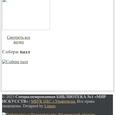
Смотреть все
видео
Собери
пазл
© 2023
Специализированная
БИБЛИОТЕКА №1 «МИР
ИСКУССТВ»
|
МБУК ЦБС г.Ульяновска.
Все права
защищены. Designed by
Lmaze
.