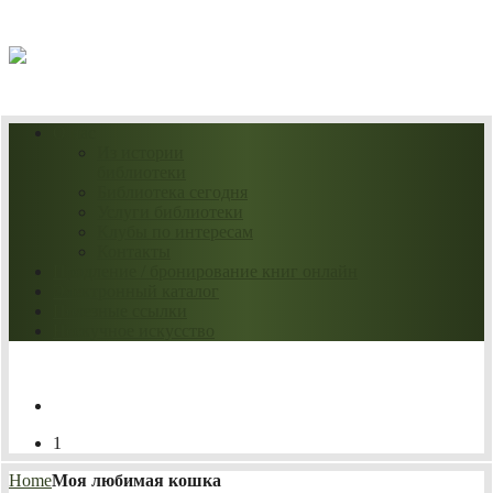
07.08.2026
О нас
Из истории
библиотеки
Библиотека сегодня
Услуги библиотеки
Клубы по интересам
Контакты
Продление / бронирование книг онлайн
Электронный каталог
Полезные ссылки
Нескучное искусство
1
Home
Моя любимая кошка