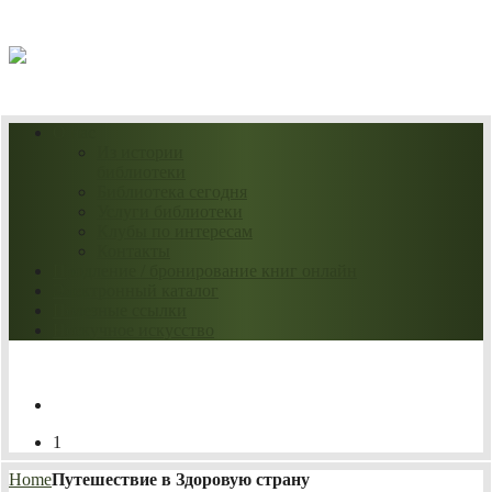
07.08.2026
О нас
Из истории
библиотеки
Библиотека сегодня
Услуги библиотеки
Клубы по интересам
Контакты
Продление / бронирование книг онлайн
Электронный каталог
Полезные ссылки
Нескучное искусство
1
Home
Путешествие в Здоровую страну