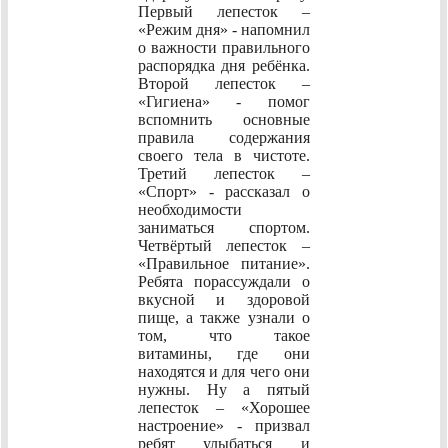
Первый лепесток –
«Режим дня» - напомнил
о важности правильного
распорядка дня ребёнка.
Второй лепесток –
«Гигиена» - помог
вспомнить основные
правила содержания
своего тела в чистоте.
Третий лепесток –
«Спорт» - рассказал о
необходимости
заниматься спортом.
Четвёртый лепесток –
«Правильное питание».
Ребята порассуждали о
вкусной и здоровой
пище, а также узнали о
том, что такое
витамины, где они
находятся и для чего они
нужны. Ну а пятый
лепесток – «Хорошее
настроение» - призвал
ребят улыбаться и