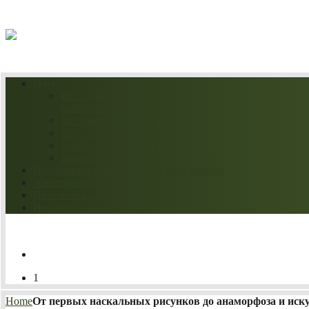
06.08.2026
О нас
Из истории
библиотеки
Библиотека сегодня
Услуги библиотеки
Клубы по интересам
Контакты
Продление / бронирование книг онлайн
Электронный каталог
Полезные ссылки
Нескучное искусство
1
Home
От первых наскальных рисунков до анаморфоза и иску