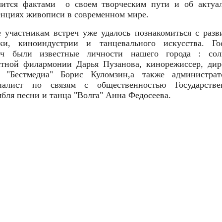
лится фактами о своем творческим пути и об актуа
енциях живописи в современном мире.
е участникам встреч уже удалось познакомиться с разв
ки, киноиндустрии и танцевального искусства. Го
еч были известные личности нашего города : сол
стной филармонии Дарья Пузанова, кинорежиссер, дир
"Бестмедиа" Борис Куломзин,а также администра
иалист по связям с общественностью Государстве
мбля песни и танца "Волга" Анна Федосеева.