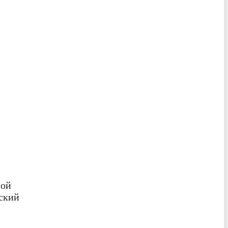
ной
ский