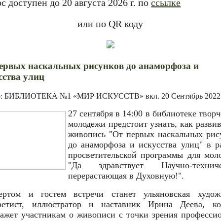
с доступен до 20 августа 2026 г. по
ссылке
или по QR коду
ервых наскальных рисунков до анаморфоза и
сства улиц
р: БИБЛИОТЕКА №1 «МИР ИСКУССТВ» вкл.
20 Сентябрь 2022
27 сентября в 14:00 в библиотеке твор
молодежи предстоит узнать, как развив
живопись "От первых наскальных рис
до анаморфоза и искусства улиц" в р
просветительской программы для мол
"Да здравствует Научно-техниче
перерастающая в Духовную!".
ертом и гостем встречи станет ульяновская худож
ретист, иллюстратор и наставник Ирина Деева, ко
кажет участникам о живописи с точки зрения профессио