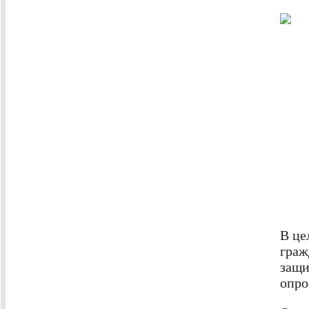
В це
граж
защи
опро