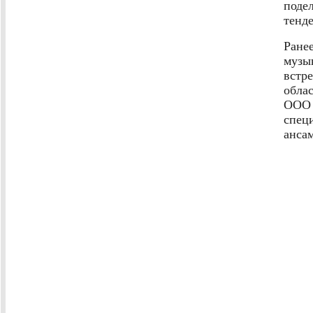
поде
тенд
Ране
музы
встр
обла
ООО 
спец
анса