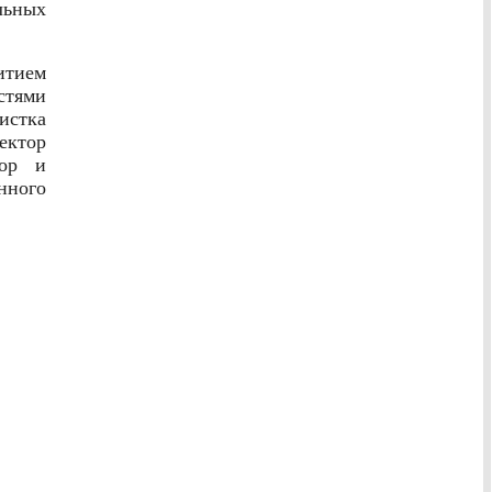
льных
итием
стями
истка
ектор
тор и
нного