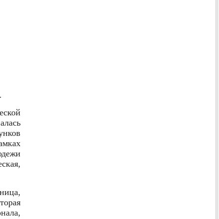
.
ческой
алась
унков
амках
одежи
ская,
ница,
торая
нала,