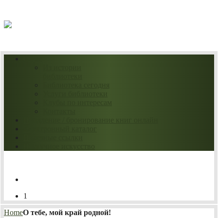
08.08.2026
О нас
Из истории
библиотеки
Библиотека сегодня
Услуги библиотеки
Клубы по интересам
Контакты
Продление / бронирование книг онлайн
Электронный каталог
Полезные ссылки
Нескучное искусство
1
Home
О тебе, мой край родной!