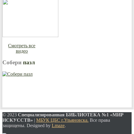
Смотреть все
видео
Собери
пазл
© 2023
Специализированная
БИБЛИОТЕКА №1 «МИР
ИСКУССТВ»
|
МБУК ЦБС г.Ульяновска.
Все права
защищены. Designed by
Lmaze
.