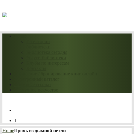
08.08.2026
О нас
Из истории
библиотеки
Библиотека сегодня
Услуги библиотеки
Клубы по интересам
Контакты
Продление / бронирование книг онлайн
Электронный каталог
Полезные ссылки
Нескучное искусство
1
Home
Прочь из дымной петли